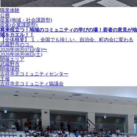
職業体験
公務
提案(地域・社会課題型)
提案(企業課題型)
将来役立つ！地域のコミュニティの学びの場！若者の意見が地
域をカエル！！
【全体概要】 １．全国でも珍しい、自治会、町内会に変わる
武蔵野市のコ...
2026年08月07日(金)〜
2026年08月08日(土)
開催エリア
武蔵野市
開催場所
吉祥寺北コミュニティセンター
主催
吉祥寺北コミュニティ協議会