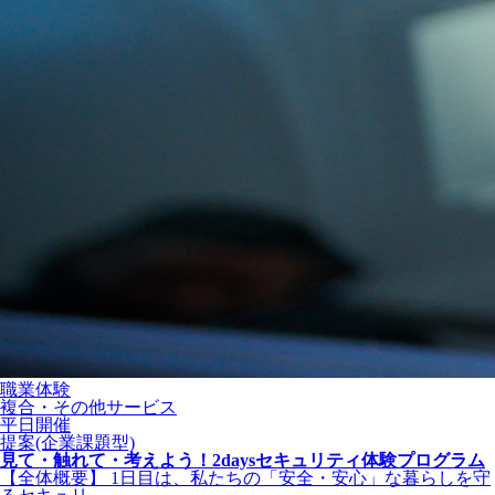
職業体験
複合・その他サービス
平日開催
提案(企業課題型)
見て・触れて・考えよう！2daysセキュリティ体験プログラム
【全体概要】 1日目は、私たちの「安全・安心」な暮らしを守