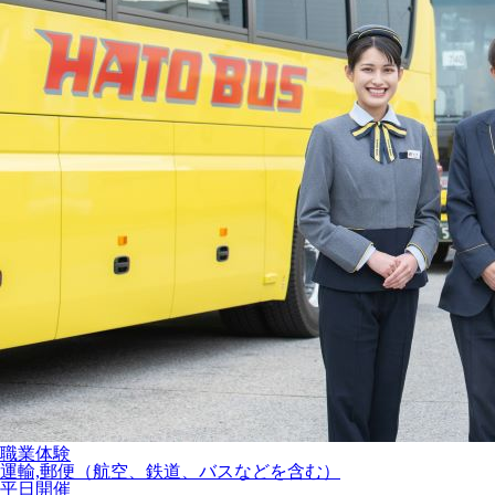
職業体験
運輸,郵便（航空、鉄道、バスなどを含む）
平日開催