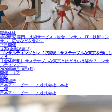
職業体験
学術研究,専門・技術サービス（総合コンサル、IT・技術コン
サル、広告などを含む）
平日開催
提案(企業課題型)
コンサルティングとレゴで実現！サステナブルな東京を形にし
よう！
【全体概要】 サステナブルな東京とはどういう姿か？コンサ
ルティング手...
2026年08月10日(月)
開催エリア
港区
開催場所
日本アイ・ビー・エム株式会社 本社
主催
日本アイ・ビー・エム株式会社