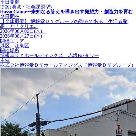
平日開催
提案(地域・社会課題型)
Hasso Camp〜未知なる答えを導き出す発想力・創造力を育む
２日間〜
【全体概要】 博報堂ＤＹグループの強みである「生活者発
想」と「クリエ...
2026年08月06日(木)、
2026年08月27日(木)
開催エリア
港区、江東区
開催場所
博報堂ＤＹホールディングス 赤坂Bizタワー
主催
株式会社博報堂ＤＹホールディングス（博報堂ＤＹグループ）