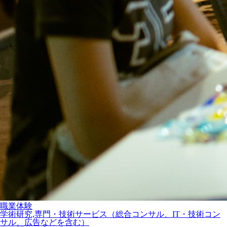
職業体験
学術研究,専門・技術サービス（総合コンサル、IT・技術コン
サル、広告などを含む）