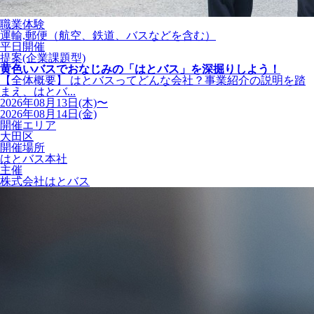
職業体験
運輸,郵便（航空、鉄道、バスなどを含む）
平日開催
提案(企業課題型)
黄色いバスでおなじみの「はとバス」を深掘りしよう！
【全体概要】 はとバスってどんな会社？事業紹介の説明を踏
まえ、はとバ...
2026年08月13日(木)〜
2026年08月14日(金)
開催エリア
大田区
開催場所
はとバス本社
主催
株式会社はとバス