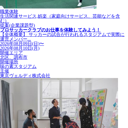
職業体験
生活関連サービス,娯楽（家庭向けサービス、芸能などを含
む）
提案(企業課題型)
プロサッカークラブのお仕事を体験してみよう！
【全体概要】 サッカーの試合が行われるスタジアムで実際に
運営メンバー...
2026年08月09日(日)〜
2026年08月10日(月)
開催エリア
北区、調布市
開催場所
味の素スタジアム
主催
東京ヴェルディ株式会社