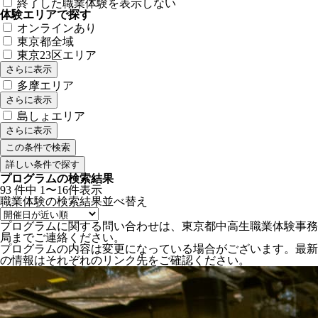
終了した職業体験を表示しない
体験エリアで探す
オンラインあり
東京都全域
東京23区エリア
さらに表示
多摩エリア
さらに表示
島しょエリア
さらに表示
詳しい条件で探す
プログラムの検索結果
93
件中
1〜16件表示
職業体験の検索結果
並べ替え
プログラムに関する問い合わせは、東京都中高生職業体験事務
局までご連絡ください。
プログラムの内容は変更になっている場合がございます。最新
の情報はそれぞれのリンク先をご確認ください。