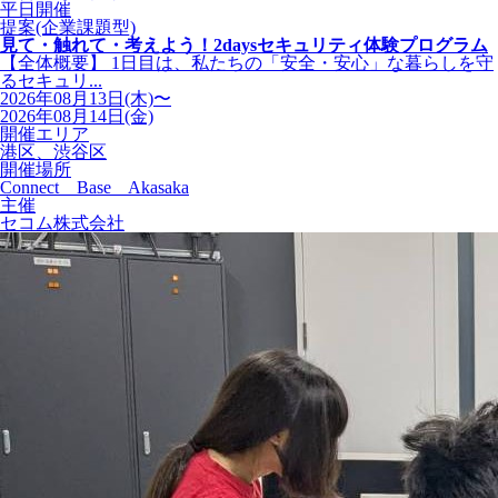
平日開催
提案(企業課題型)
見て・触れて・考えよう！2daysセキュリティ体験プログラム
【全体概要】 1日目は、私たちの「安全・安心」な暮らしを守
るセキュリ...
2026年08月13日(木)〜
2026年08月14日(金)
開催エリア
港区、渋谷区
開催場所
Connect Base Akasaka
主催
セコム株式会社