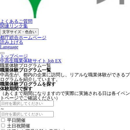
よくあるご質問
関連リンク集
文字サイズ・色合い
都庁総合ホームページ
読み上げる
Language
トップページ
中高生職業体験サイト Job EX
職業体験プログラム一覧
職業体験プログラム一覧
中高生が、都内の企業に訪問し、リアルな職業体験ができるプ
ログラムを紹介しています。
職業体験プログラムを探す
体験期間で探す
（あくまで期間になりますので実際に実施される日は各イベン
トページでご確認ください）
～
平日開催
土日祝開催