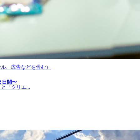
サル、広告などを含む）
２日間〜
「クリエ...