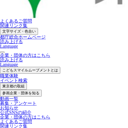
よくあるご質問
関連リンク集
文字サイズ・色合い
都庁総合ホームページ
読み上げる
Language
企業・団体の方はこちら
読み上げる
Language
こどもスマイル
ムーブメントとは
職業体験
イベント検索
東京都の取組
参画企業・
団体を知る
動画一覧
募集・
アンケート
お知らせ
公式SNS
の紹介
企業・団体の方
はこちら
よくあるご質問
関連リンク集