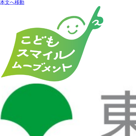
本文へ移動