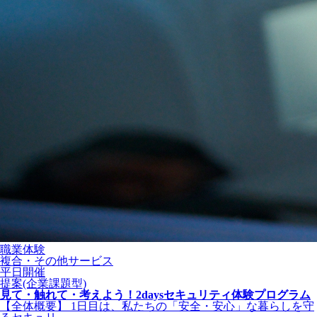
職業体験
複合・その他サービス
平日開催
提案(企業課題型)
見て・触れて・考えよう！2daysセキュリティ体験プログラム
【全体概要】 1日目は、私たちの「安全・安心」な暮らしを守