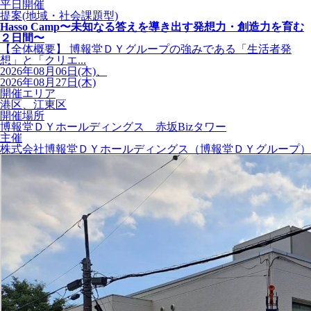
平日開催
提案(地域・社会課題型)
Hasso Camp〜未知なる答えを導き出す発想力・創造力を育む
２日間〜
【全体概要】 博報堂ＤＹグループの強みである「生活者発
想」と「クリエ...
2026年08月06日(木)、
2026年08月27日(木)
開催エリア
港区、江東区
開催場所
博報堂ＤＹホールディングス 赤坂Bizタワー
主催
株式会社博報堂ＤＹホールディングス（博報堂ＤＹグループ）