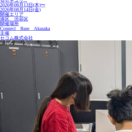
るセキュリ...
2026年08月13日(木)〜
2026年08月14日(金)
開催エリア
港区、渋谷区
開催場所
Connect Base Akasaka
主催
セコム株式会社