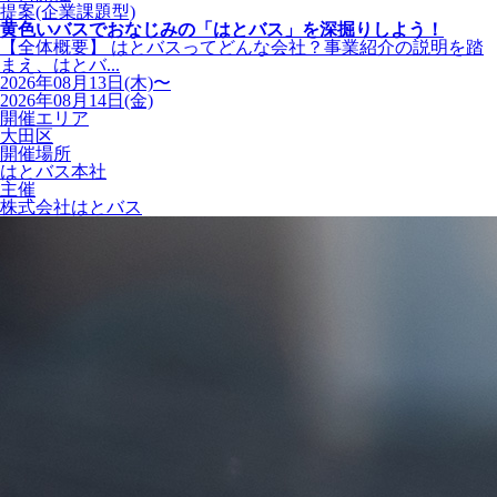
提案(企業課題型)
黄色いバスでおなじみの「はとバス」を深掘りしよう！
【全体概要】 はとバスってどんな会社？事業紹介の説明を踏
まえ、はとバ...
2026年08月13日(木)〜
2026年08月14日(金)
開催エリア
大田区
開催場所
はとバス本社
主催
株式会社はとバス