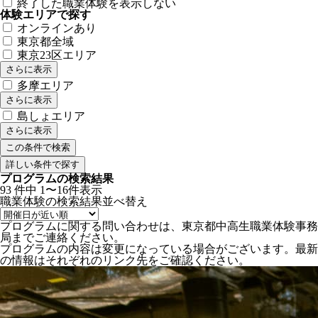
終了した職業体験を表示しない
体験エリアで探す
オンラインあり
東京都全域
東京23区エリア
さらに表示
多摩エリア
さらに表示
島しょエリア
さらに表示
詳しい条件で探す
プログラムの検索結果
93
件中
1〜16件表示
職業体験の検索結果
並べ替え
プログラムに関する問い合わせは、東京都中高生職業体験事務
局までご連絡ください。
プログラムの内容は変更になっている場合がございます。最新
の情報はそれぞれのリンク先をご確認ください。