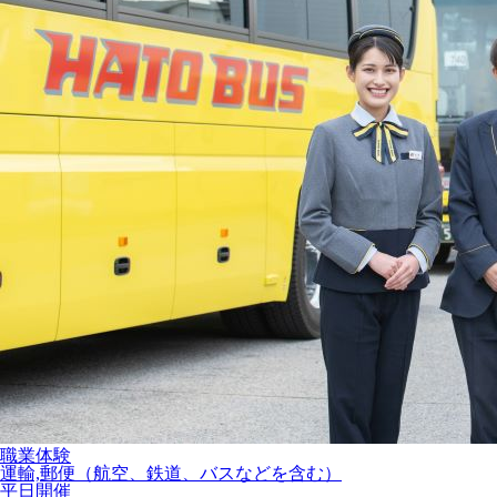
職業体験
運輸,郵便（航空、鉄道、バスなどを含む）
平日開催