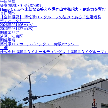
平日開催
提案(地域・社会課題型)
Hasso Camp〜未知なる答えを導き出す発想力・創造力を育む
２日間〜
【全体概要】 博報堂ＤＹグループの強みである「生活者発
想」と「クリエ...
2026年08月06日(木)、
2026年08月27日(木)
開催エリア
港区、江東区
開催場所
博報堂ＤＹホールディングス 赤坂Bizタワー
主催
株式会社博報堂ＤＹホールディングス（博報堂ＤＹグループ）