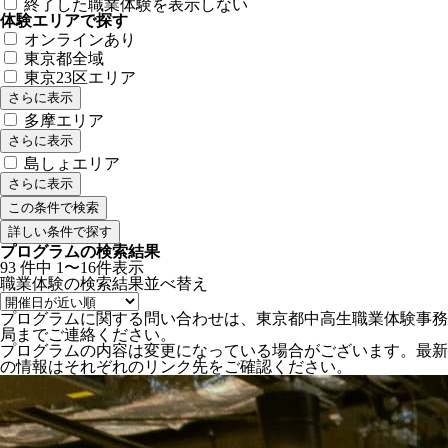
終了した職業体験を表示しない
体験エリアで探す
オンラインあり
東京都全域
東京23区エリア
さらに表示
多摩エリア
さらに表示
島しょエリア
さらに表示
詳しい条件で探す
プログラムの検索結果
93
件中
1〜16件表示
職業体験の検索結果
並べ替え
プログラムに関する問い合わせは、東京都中高生職業体験事務
局までご連絡ください。
プログラムの内容は変更になっている場合がございます。最新
の情報はそれぞれのリンク先をご確認ください。