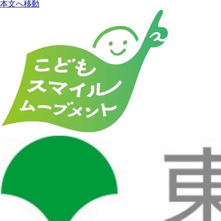
本文へ移動