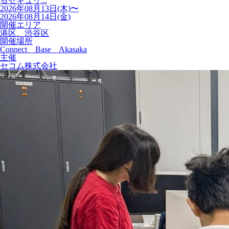
るセキュリ...
2026年08月13日(木)〜
2026年08月14日(金)
開催エリア
港区、渋谷区
開催場所
Connect Base Akasaka
主催
セコム株式会社