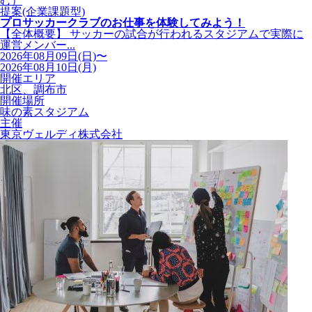
む）
提案(企業課題型)
プロサッカークラブのお仕事を体験してみよう！
【全体概要】 サッカーの試合が行われるスタジアムで実際に
運営メンバー...
2026年08月09日(日)〜
2026年08月10日(月)
開催エリア
北区、調布市
開催場所
味の素スタジアム
主催
東京ヴェルディ株式会社