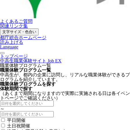
よくあるご質問
関連リンク集
文字サイズ・色合い
都庁総合ホームページ
読み上げる
Language
トップページ
中高生職業体験サイト Job EX
職業体験プログラム一覧
職業体験プログラム一覧
中高生が、都内の企業に訪問し、リアルな職業体験ができるプ
ログラムを紹介しています。
職業体験プログラムを探す
体験期間で探す
（あくまで期間になりますので実際に実施される日は各イベン
トページでご確認ください）
～
平日開催
土日祝開催