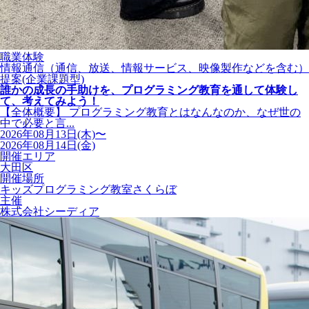
職業体験
情報通信（通信、放送、情報サービス、映像製作などを含む）
提案(企業課題型)
誰かの成長の手助けを、プログラミング教育を通して体験し
て、考えてみよう！
【全体概要】 プログラミング教育とはなんなのか、なぜ世の
中で必要と言...
2026年08月13日(木)〜
2026年08月14日(金)
開催エリア
大田区
開催場所
キッズプログラミング教室さくらぼ
主催
株式会社シーディア