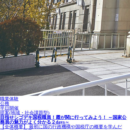
職業体験
公務
平日開催
提案(地域・社会課題型)
目指せシゴデキ国税職員！霞が関に行ってみよう！ ～国家公
務員の魅力がよく分かる２days～
【全体概要】 最初に国の行政機構や国税庁の概要を学んだ