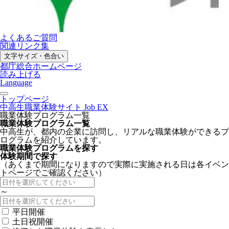
よくあるご質問
関連リンク集
文字サイズ・色合い
都庁総合ホームページ
読み上げる
Language
トップページ
中高生職業体験サイト Job EX
職業体験プログラム一覧
職業体験プログラム一覧
中高生が、都内の企業に訪問し、リアルな職業体験ができるプ
ログラムを紹介しています。
職業体験プログラムを探す
体験期間で探す
（あくまで期間になりますので実際に実施される日は各イベン
トページでご確認ください）
～
平日開催
土日祝開催