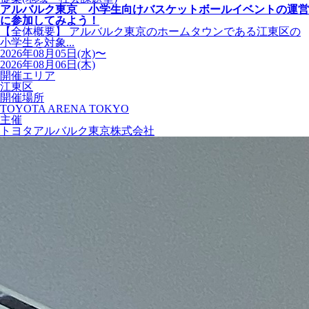
アルバルク東京 小学生向けバスケットボールイベントの運営
に参加してみよう！
【全体概要】 アルバルク東京のホームタウンである江東区の
小学生を対象...
2026年08月05日(水)〜
2026年08月06日(木)
開催エリア
江東区
開催場所
TOYOTA ARENA TOKYO
主催
トヨタアルバルク東京株式会社