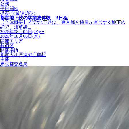
公務
平日開催
提案(企業課題型)
都営地下鉄の駅業務体験 B日程
【全体概要】 都営地下鉄は、東京都交通局が運営する地下鉄
網で、浅草線...
2026年08月05日(水)〜
2026年08月06日(木)
開催エリア
新宿区
開催場所
都営大江戸線都庁前駅
主催
東京都交通局