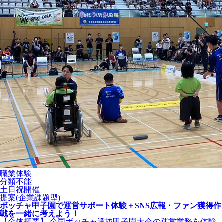
職業体験
分類不能
土日祝開催
提案(企業課題型)
ボッチャ甲子園で運営サポート体験＋SNS広報・ファン獲得作
戦を一緒に考えよう！
【全体概要】 全国ボッチャ選抜甲子園大会の運営業務を体験