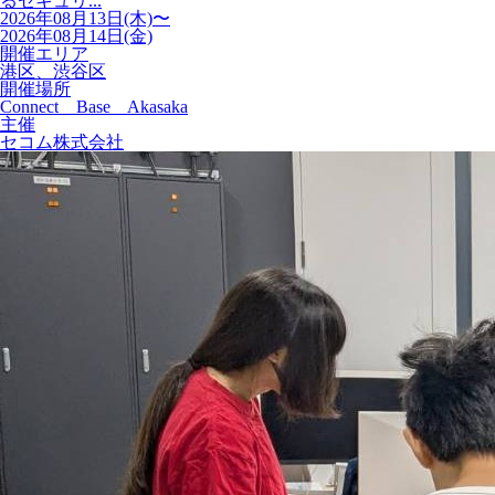
るセキュリ...
2026年08月13日(木)〜
2026年08月14日(金)
開催エリア
港区、渋谷区
開催場所
Connect Base Akasaka
主催
セコム株式会社