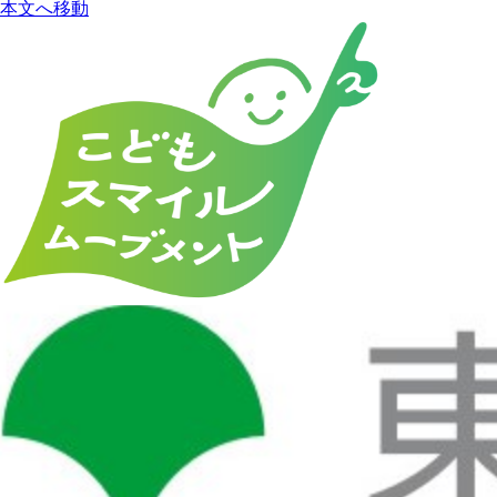
本文へ移動