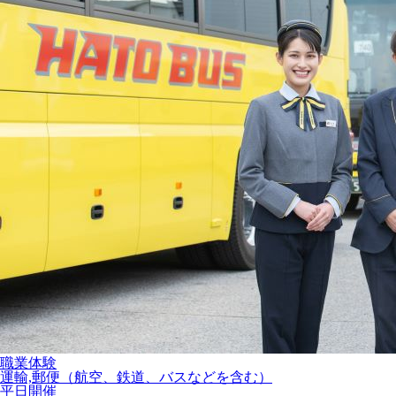
職業体験
運輸,郵便（航空、鉄道、バスなどを含む）
平日開催