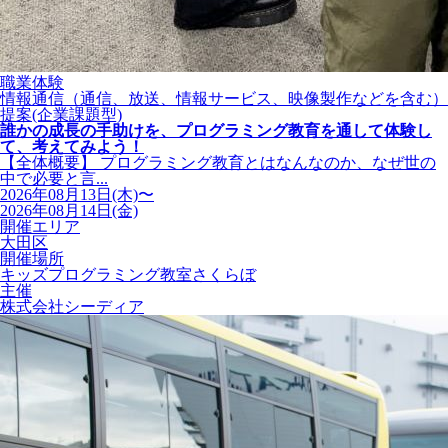
職業体験
情報通信（通信、放送、情報サービス、映像製作などを含む）
提案(企業課題型)
誰かの成長の手助けを、プログラミング教育を通して体験し
て、考えてみよう！
【全体概要】 プログラミング教育とはなんなのか、なぜ世の
中で必要と言...
2026年08月13日(木)〜
2026年08月14日(金)
開催エリア
大田区
開催場所
キッズプログラミング教室さくらぼ
主催
株式会社シーディア