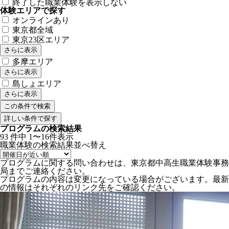
終了した職業体験を表示しない
体験エリアで探す
オンラインあり
東京都全域
東京23区エリア
さらに表示
多摩エリア
さらに表示
島しょエリア
さらに表示
詳しい条件で探す
プログラムの検索結果
93
件中
1〜16件表示
職業体験の検索結果
並べ替え
プログラムに関する問い合わせは、東京都中高生職業体験事務
局までご連絡ください。
プログラムの内容は変更になっている場合がございます。最新
の情報はそれぞれのリンク先をご確認ください。