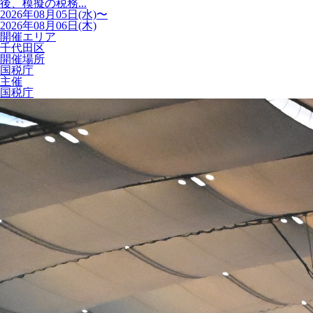
後、模擬の税務...
2026年08月05日(水)〜
2026年08月06日(木)
開催エリア
千代田区
開催場所
国税庁
主催
国税庁