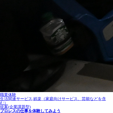
職業体験
生活関連サービス,娯楽（家庭向けサービス、芸能などを含
む）
提案(企業課題型)
プロレスの仕事を体験してみよう