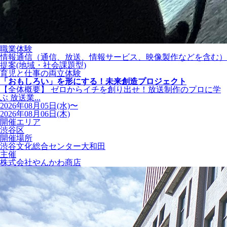
職業体験
情報通信（通信、放送、情報サービス、映像製作などを含む）
提案(地域・社会課題型)
育児と仕事の両立体験
「おもしろい」を形にする！未来創造プロジェクト
【全体概要】 ゼロからイチを創り出せ！放送制作のプロに学
ぶ 放送業...
2026年08月05日(水)〜
2026年08月06日(木)
開催エリア
渋谷区
開催場所
渋谷文化総合センター大和田
主催
株式会社やんかわ商店