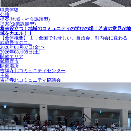
職業体験
公務
提案(地域・社会課題型)
提案(企業課題型)
将来役立つ！地域のコミュニティの学びの場！若者の意見が地
域をカエル！！
【全体概要】 １．全国でも珍しい、自治会、町内会に変わる
武蔵野市のコ...
2026年08月07日(金)〜
2026年08月08日(土)
開催エリア
武蔵野市
開催場所
吉祥寺北コミュニティセンター
主催
吉祥寺北コミュニティ協議会