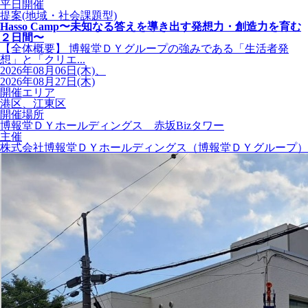
平日開催
提案(地域・社会課題型)
Hasso Camp〜未知なる答えを導き出す発想力・創造力を育む
２日間〜
【全体概要】 博報堂ＤＹグループの強みである「生活者発
想」と「クリエ...
2026年08月06日(木)、
2026年08月27日(木)
開催エリア
港区、江東区
開催場所
博報堂ＤＹホールディングス 赤坂Bizタワー
主催
株式会社博報堂ＤＹホールディングス（博報堂ＤＹグループ）