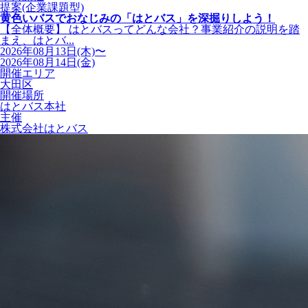
提案(企業課題型)
黄色いバスでおなじみの「はとバス」を深掘りしよう！
【全体概要】 はとバスってどんな会社？事業紹介の説明を踏
まえ、はとバ...
2026年08月13日(木)〜
2026年08月14日(金)
開催エリア
大田区
開催場所
はとバス本社
主催
株式会社はとバス