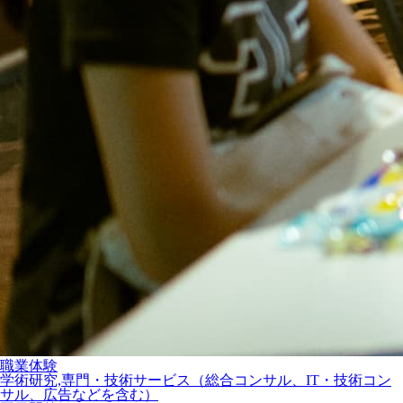
職業体験
学術研究,専門・技術サービス（総合コンサル、IT・技術コン
サル、広告などを含む）