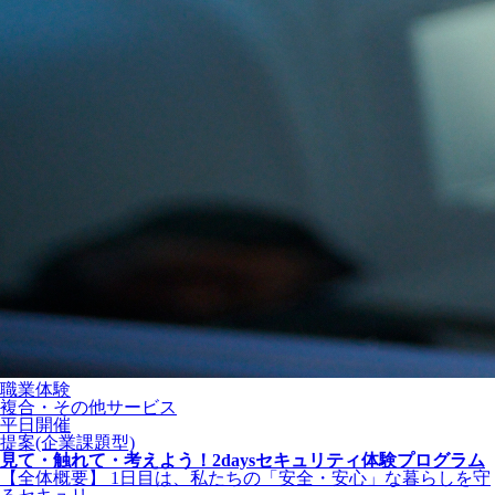
職業体験
複合・その他サービス
平日開催
提案(企業課題型)
見て・触れて・考えよう！2daysセキュリティ体験プログラム
【全体概要】 1日目は、私たちの「安全・安心」な暮らしを守