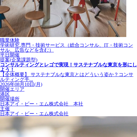
職業体験
学術研究,専門・技術サービス（総合コンサル、IT・技術コン
サル、広告などを含む）
平日開催
提案(企業課題型)
コンサルティングとレゴで実現！サステナブルな東京を形にし
よう！
【全体概要】 サステナブルな東京とはどういう姿か？コンサ
ルティング手...
2026年08月10日(月)
開催エリア
港区
開催場所
日本アイ・ビー・エム株式会社 本社
主催
日本アイ・ビー・エム株式会社