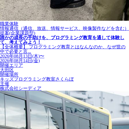
職業体験
情報通信（通信、放送、情報サービス、映像製作などを含む）
提案(企業課題型)
誰かの成長の手助けを、プログラミング教育を通して体験し
て、考えてみよう！
【全体概要】 プログラミング教育とはなんなのか、なぜ世の
中で必要と言...
2026年08月13日(木)〜
2026年08月14日(金)
開催エリア
大田区
開催場所
キッズプログラミング教室さくらぼ
主催
株式会社シーディア