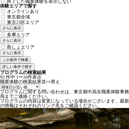
終了した職業体験を表示しない
体験エリアで探す
オンラインあり
東京都全域
東京23区エリア
さらに表示
多摩エリア
さらに表示
島しょエリア
さらに表示
詳しい条件で探す
プログラムの検索結果
93
件中
1〜16件表示
職業体験の検索結果
並べ替え
プログラムに関する問い合わせは、東京都中高生職業体験事務
局までご連絡ください。
プログラムの内容は変更になっている場合がございます。最新
の情報はそれぞれのリンク先をご確認ください。