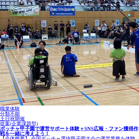
職業体験
分類不能
土日祝開催
提案(企業課題型)
ボッチャ甲子園で運営サポート体験＋SNS広報・ファン獲得作
戦を一緒に考えよう！
【全体概要】 全国ボッチャ選抜甲子園大会の運営業務を体験