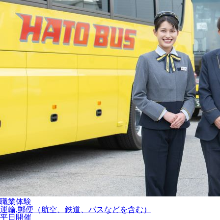
職業体験
運輸,郵便（航空、鉄道、バスなどを含む）
平日開催