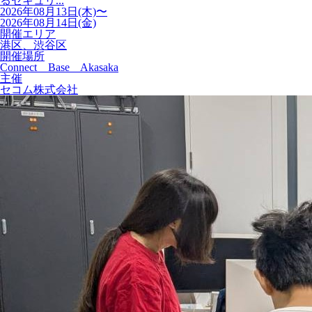
るセキュリ...
2026年08月13日(木)〜
2026年08月14日(金)
開催エリア
港区、渋谷区
開催場所
Connect Base Akasaka
主催
セコム株式会社