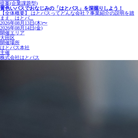
提案(企業課題型)
黄色いバスでおなじみの「はとバス」を深掘りしよう！
【全体概要】 はとバスってどんな会社？事業紹介の説明を踏
まえ、はとバ...
2026年08月13日(木)〜
2026年08月14日(金)
開催エリア
大田区
開催場所
はとバス本社
主催
株式会社はとバス