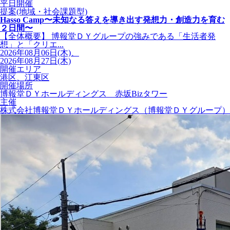
平日開催
提案(地域・社会課題型)
Hasso Camp〜未知なる答えを導き出す発想力・創造力を育む
２日間〜
【全体概要】 博報堂ＤＹグループの強みである「生活者発
想」と「クリエ...
2026年08月06日(木)、
2026年08月27日(木)
開催エリア
港区、江東区
開催場所
博報堂ＤＹホールディングス 赤坂Bizタワー
主催
株式会社博報堂ＤＹホールディングス（博報堂ＤＹグループ）