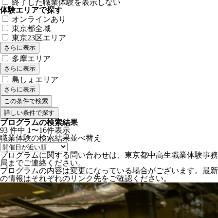
終了した職業体験を表示しない
体験エリアで探す
オンラインあり
東京都全域
東京23区エリア
さらに表示
多摩エリア
さらに表示
島しょエリア
さらに表示
詳しい条件で探す
プログラムの検索結果
93
件中
1〜16件表示
職業体験の検索結果
並べ替え
プログラムに関する問い合わせは、東京都中高生職業体験事務
局までご連絡ください。
プログラムの内容は変更になっている場合がございます。最新
の情報はそれぞれのリンク先をご確認ください。