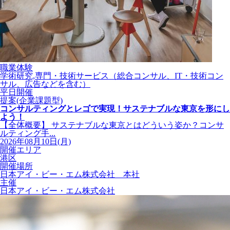
職業体験
学術研究,専門・技術サービス（総合コンサル、IT・技術コン
サル、広告などを含む）
平日開催
提案(企業課題型)
コンサルティングとレゴで実現！サステナブルな東京を形にし
よう！
【全体概要】 サステナブルな東京とはどういう姿か？コンサ
ルティング手...
2026年08月10日(月)
開催エリア
港区
開催場所
日本アイ・ビー・エム株式会社 本社
主催
日本アイ・ビー・エム株式会社