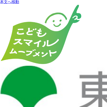
本文へ移動