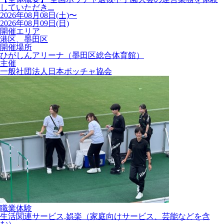
していただき...
2026年08月08日(土)〜
2026年08月09日(日)
開催エリア
港区、墨田区
開催場所
ひがしんアリーナ（墨田区総合体育館）
主催
一般社団法人日本ボッチャ協会
職業体験
生活関連サービス,娯楽（家庭向けサービス、芸能などを含