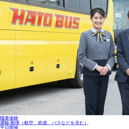
職業体験
運輸,郵便（航空、鉄道、バスなどを含む）
平日開催