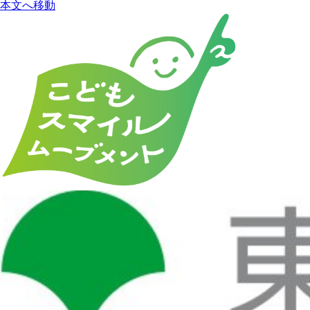
本文へ移動