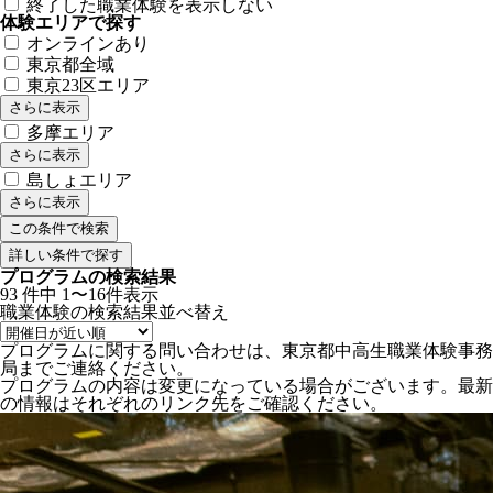
終了した職業体験を表示しない
体験エリアで探す
オンラインあり
東京都全域
東京23区エリア
さらに表示
多摩エリア
さらに表示
島しょエリア
さらに表示
詳しい条件で探す
プログラムの検索結果
93
件中
1〜16件表示
職業体験の検索結果
並べ替え
プログラムに関する問い合わせは、東京都中高生職業体験事務
局までご連絡ください。
プログラムの内容は変更になっている場合がございます。最新
の情報はそれぞれのリンク先をご確認ください。