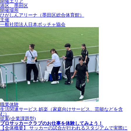
開催エリア
港区、墨田区
開催場所
ひがしんアリーナ（墨田区総合体育館）
主催
一般社団法人日本ボッチャ協会
職業体験
生活関連サービス,娯楽（家庭向けサービス、芸能などを含
む）
提案(企業課題型)
プロサッカークラブのお仕事を体験してみよう！
【全体概要】 サッカーの試合が行われるスタジアムで実際に