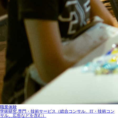
職業体験
学術研究,専門・技術サービス（総合コンサル、IT・技術コン
サル、広告などを含む）