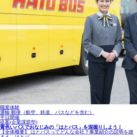
職業体験
運輸,郵便（航空、鉄道、バスなどを含む）
平日開催
提案(企業課題型)
黄色いバスでおなじみの「はとバス」を深掘りしよう！
【全体概要】 はとバスってどんな会社？事業紹介の説明を踏
まえ、はとバ...