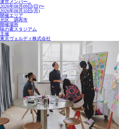
運営メンバー...
2026年08月09日(日)〜
2026年08月10日(月)
開催エリア
北区、調布市
開催場所
味の素スタジアム
主催
東京ヴェルディ株式会社