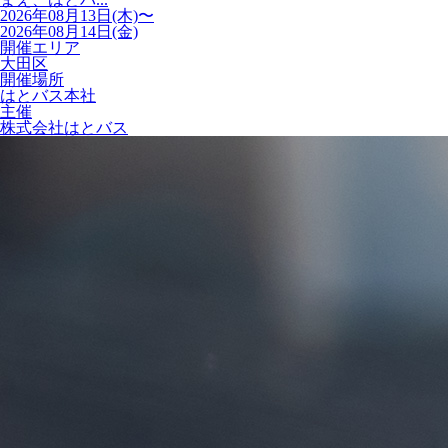
2026年08月13日(木)〜
2026年08月14日(金)
開催エリア
大田区
開催場所
はとバス本社
主催
株式会社はとバス