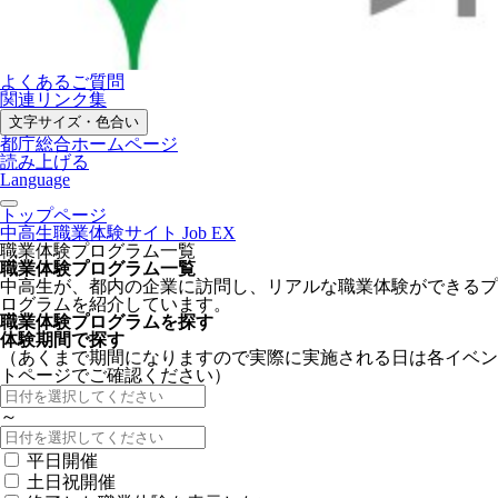
よくあるご質問
関連リンク集
文字サイズ・色合い
都庁総合ホームページ
読み上げる
Language
トップページ
中高生職業体験サイト Job EX
職業体験プログラム一覧
職業体験プログラム一覧
中高生が、都内の企業に訪問し、リアルな職業体験ができるプ
ログラムを紹介しています。
職業体験プログラムを探す
体験期間で探す
（あくまで期間になりますので実際に実施される日は各イベン
トページでご確認ください）
～
平日開催
土日祝開催