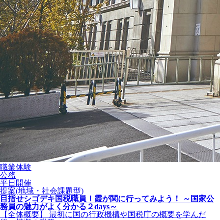
職業体験
公務
平日開催
提案(地域・社会課題型)
目指せシゴデキ国税職員！霞が関に行ってみよう！ ～国家公
務員の魅力がよく分かる２days～
【全体概要】 最初に国の行政機構や国税庁の概要を学んだ