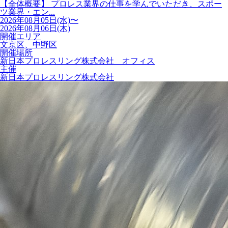
【全体概要】 プロレス業界の仕事を学んでいただき、スポー
ツ業界・エン...
2026年08月05日(水)〜
2026年08月06日(木)
開催エリア
文京区、中野区
開催場所
新日本プロレスリング株式会社 オフィス
主催
新日本プロレスリング株式会社