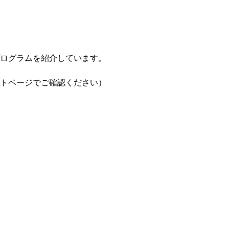
ログラムを紹介しています。
トページでご確認ください）