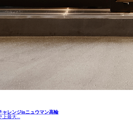
チャレンジinニュウマン高輪
最大...