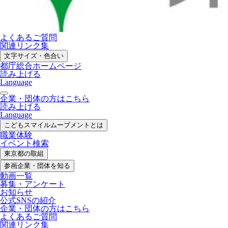
よくあるご質問
関連リンク集
文字サイズ・色合い
都庁総合ホームページ
読み上げる
Language
企業・団体の方はこちら
読み上げる
Language
こどもスマイル
ムーブメントとは
職業体験
イベント検索
東京都の取組
参画企業・
団体を知る
動画一覧
募集・
アンケート
お知らせ
公式SNS
の紹介
企業・団体の方
はこちら
よくあるご質問
関連リンク集