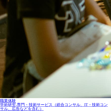
職業体験
学術研究,専門・技術サービス（総合コンサル、IT・技術コン
サル、広告などを含む）