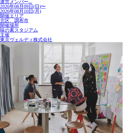
運営メンバー...
2026年08月09日(日)〜
2026年08月10日(月)
開催エリア
北区、調布市
開催場所
味の素スタジアム
主催
東京ヴェルディ株式会社