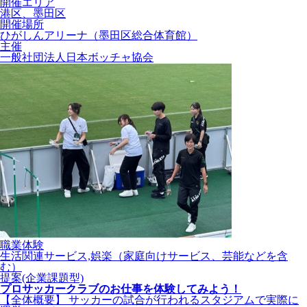
開催エリア
港区、墨田区
開催場所
ひがしんアリーナ（墨田区総合体育館）
主催
一般社団法人日本ボッチャ協会
職業体験
生活関連サービス,娯楽（家庭向けサービス、芸能などを含
む）
提案(企業課題型)
プロサッカークラブのお仕事を体験してみよう！
【全体概要】 サッカーの試合が行われるスタジアムで実際に