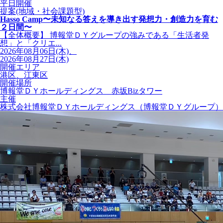
平日開催
提案(地域・社会課題型)
Hasso Camp〜未知なる答えを導き出す発想力・創造力を育む
２日間〜
【全体概要】 博報堂ＤＹグループの強みである「生活者発
想」と「クリエ...
2026年08月06日(木)、
2026年08月27日(木)
開催エリア
港区、江東区
開催場所
博報堂ＤＹホールディングス 赤坂Bizタワー
主催
株式会社博報堂ＤＹホールディングス（博報堂ＤＹグループ）