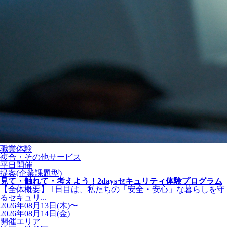
職業体験
複合・その他サービス
平日開催
提案(企業課題型)
見て・触れて・考えよう！2daysセキュリティ体験プログラム
【全体概要】 1日目は、私たちの「安全・安心」な暮らしを守
るセキュリ...
2026年08月13日(木)〜
2026年08月14日(金)
開催エリア