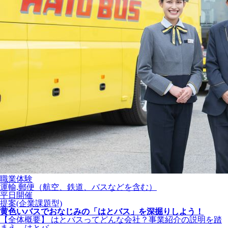
職業体験
運輸,郵便（航空、鉄道、バスなどを含む）
平日開催
提案(企業課題型)
黄色いバスでおなじみの「はとバス」を深掘りしよう！
【全体概要】 はとバスってどんな会社？事業紹介の説明を踏
まえ、はとバ...