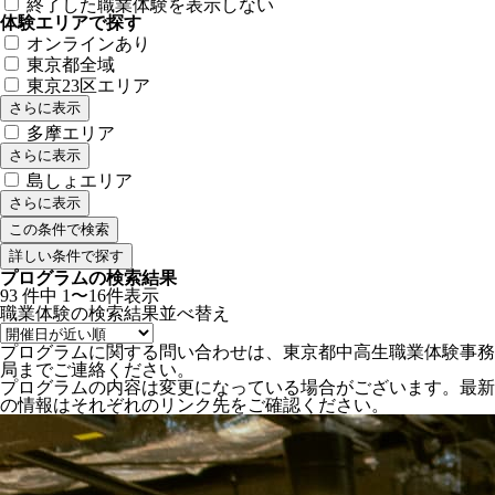
終了した職業体験を表示しない
体験エリアで探す
オンラインあり
東京都全域
東京23区エリア
さらに表示
多摩エリア
さらに表示
島しょエリア
さらに表示
詳しい条件で探す
プログラムの検索結果
93
件中
1〜16件表示
職業体験の検索結果
並べ替え
プログラムに関する問い合わせは、東京都中高生職業体験事務
局までご連絡ください。
プログラムの内容は変更になっている場合がございます。最新
の情報はそれぞれのリンク先をご確認ください。