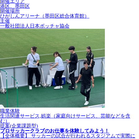
開催エリア
港区、墨田区
開催場所
ひがしんアリーナ（墨田区総合体育館）
主催
一般社団法人日本ボッチャ協会
職業体験
生活関連サービス,娯楽（家庭向けサービス、芸能などを含
む）
提案(企業課題型)
プロサッカークラブのお仕事を体験してみよう！
【全体概要】 サッカーの試合が行われるスタジアムで実際に