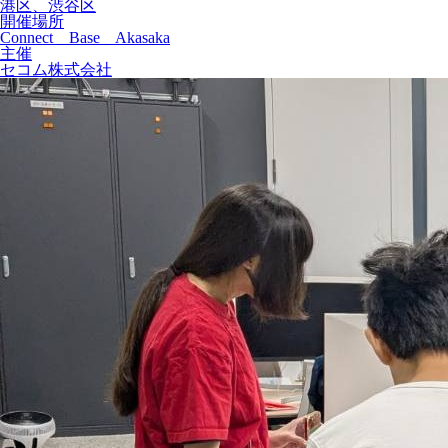
港区、渋谷区
開催場所
Connect Base Akasaka
主催
セコム株式会社