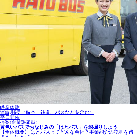
職業体験
運輸,郵便（航空、鉄道、バスなどを含む）
平日開催
提案(企業課題型)
黄色いバスでおなじみの「はとバス」を深掘りしよう！
【全体概要】 はとバスってどんな会社？事業紹介の説明を踏
まえ、はとバ...