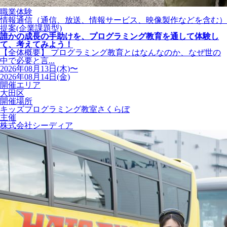
職業体験
情報通信（通信、放送、情報サービス、映像製作などを含む）
提案(企業課題型)
誰かの成長の手助けを、プログラミング教育を通して体験し
て、考えてみよう！
【全体概要】 プログラミング教育とはなんなのか、なぜ世の
中で必要と言...
2026年08月13日(木)〜
2026年08月14日(金)
開催エリア
大田区
開催場所
キッズプログラミング教室さくらぼ
主催
株式会社シーディア