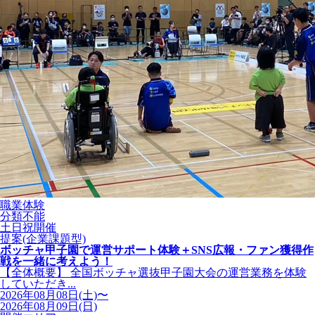
職業体験
分類不能
土日祝開催
提案(企業課題型)
ボッチャ甲子園で運営サポート体験＋SNS広報・ファン獲得作
戦を一緒に考えよう！
【全体概要】 全国ボッチャ選抜甲子園大会の運営業務を体験
していただき...
2026年08月08日(土)〜
2026年08月09日(日)