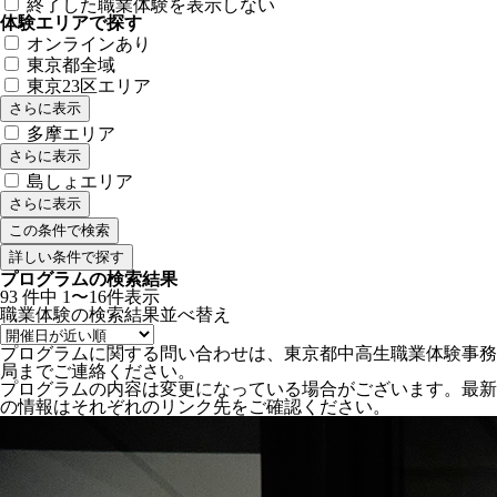
終了した職業体験を表示しない
体験エリアで探す
オンラインあり
東京都全域
東京23区エリア
さらに表示
多摩エリア
さらに表示
島しょエリア
さらに表示
詳しい条件で探す
プログラムの検索結果
93
件中
1〜16件表示
職業体験の検索結果
並べ替え
プログラムに関する問い合わせは、東京都中高生職業体験事務
局までご連絡ください。
プログラムの内容は変更になっている場合がございます。最新
の情報はそれぞれのリンク先をご確認ください。