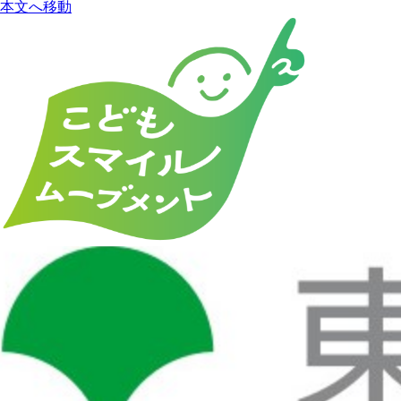
本文へ移動