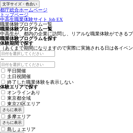
文字サイズ・色合い
都庁総合ホームページ
トップページ
中高生職業体験サイト Job EX
職業体験プログラム一覧
職業体験プログラム一覧
中高生が、都内の企業に訪問し、リアルな職業体験ができるプ
職業体験プログラムを探す
体験期間で探す
（あくまで期間になりますので実際に実施される日は各イベン
～
平日開催
土日祝開催
終了した職業体験を表示しない
体験エリアで探す
オンラインあり
東京都全域
東京23区エリア
さらに表示
多摩エリア
さらに表示
島しょエリア