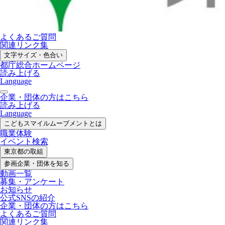
よくあるご質問
関連リンク集
文字サイズ・色合い
都庁総合ホームページ
読み上げる
Language
企業・団体の方はこちら
読み上げる
Language
こどもスマイル
ムーブメントとは
職業体験
イベント検索
東京都の取組
参画企業・
団体を知る
動画一覧
募集・
アンケート
お知らせ
公式SNS
の紹介
企業・団体の方
はこちら
よくあるご質問
関連リンク集