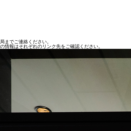
局までご連絡ください。
の情報はそれぞれのリンク先をご確認ください。