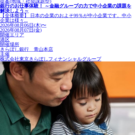
提案(地域・社会課題型)
銀行のお仕事体験！ ～金融グループの力で中小企業の課題を
解決しよう～
【全体概要】 日本の企業のおよそ99％が中小企業です。中小
企業は様々...
2026年08月06日(木)〜
2026年08月07日(金)
開催エリア
港区
開催場所
きらぼし銀行 青山本店
主催
株式会社東京きらぼしフィナンシャルグループ