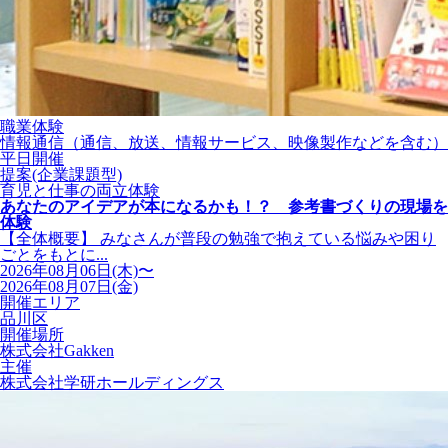
職業体験
情報通信（通信、放送、情報サービス、映像製作などを含む）
平日開催
提案(企業課題型)
育児と仕事の両立体験
あなたのアイデアが本になるかも！？ 参考書づくりの現場を
体験
【全体概要】 みなさんが普段の勉強で抱えている悩みや困り
ごとをもとに...
2026年08月06日(木)〜
2026年08月07日(金)
開催エリア
品川区
開催場所
株式会社Gakken
主催
株式会社学研ホールディングス