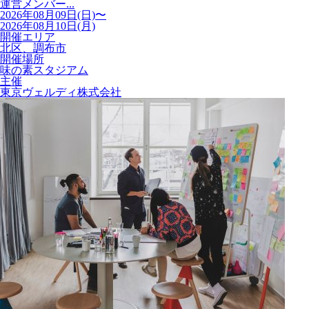
運営メンバー...
2026年08月09日(日)〜
2026年08月10日(月)
開催エリア
北区、調布市
開催場所
味の素スタジアム
主催
東京ヴェルディ株式会社