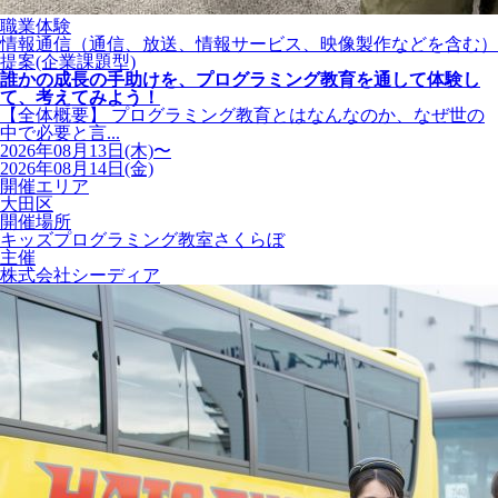
職業体験
情報通信（通信、放送、情報サービス、映像製作などを含む）
提案(企業課題型)
誰かの成長の手助けを、プログラミング教育を通して体験し
て、考えてみよう！
【全体概要】 プログラミング教育とはなんなのか、なぜ世の
中で必要と言...
2026年08月13日(木)〜
2026年08月14日(金)
開催エリア
大田区
開催場所
キッズプログラミング教室さくらぼ
主催
株式会社シーディア