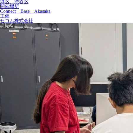
港区、渋谷区
開催場所
Connect Base Akasaka
主催
セコム株式会社