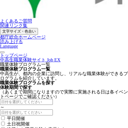
よくあるご質問
関連リンク集
文字サイズ・色合い
都庁総合ホームページ
読み上げる
Language
トップページ
中高生職業体験サイト Job EX
職業体験プログラム一覧
職業体験プログラム一覧
中高生が、都内の企業に訪問し、リアルな職業体験ができるプ
ログラムを紹介しています。
職業体験プログラムを探す
体験期間で探す
（あくまで期間になりますので実際に実施される日は各イベン
トページでご確認ください）
～
平日開催
土日祝開催