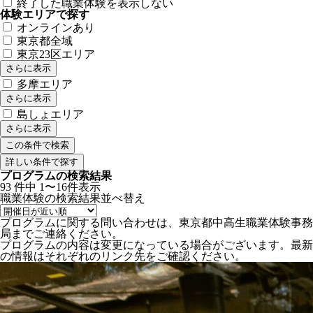
終了した職業体験を表示しない
体験エリアで探す
オンラインあり
東京都全域
東京23区エリア
さらに表示
多摩エリア
さらに表示
島しょエリア
さらに表示
詳しい条件で探す
プログラムの検索結果
93
件中
1〜16件表示
職業体験の検索結果
並べ替え
プログラムに関する問い合わせは、東京都中高生職業体験事務
局までご連絡ください。
プログラムの内容は変更になっている場合がございます。最新
の情報はそれぞれのリンク先をご確認ください。