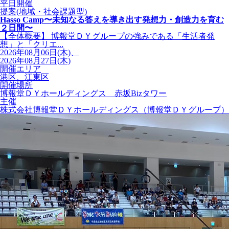
平日開催
提案(地域・社会課題型)
Hasso Camp〜未知なる答えを導き出す発想力・創造力を育む
２日間〜
【全体概要】 博報堂ＤＹグループの強みである「生活者発
想」と「クリエ...
2026年08月06日(木)、
2026年08月27日(木)
開催エリア
港区、江東区
開催場所
博報堂ＤＹホールディングス 赤坂Bizタワー
主催
株式会社博報堂ＤＹホールディングス（博報堂ＤＹグループ）