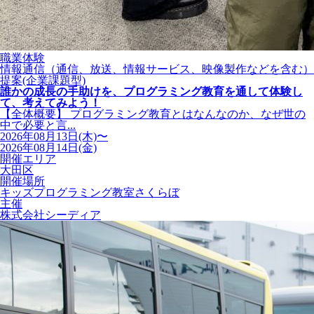
職業体験
情報通信（通信、放送、情報サービス、映像製作などを含む）
提案(企業課題型)
誰かの成長の手助けを、プログラミング教育を通して体験し
て、考えてみよう！
【全体概要】 プログラミング教育とはなんなのか、なぜ世の
中で必要と言...
2026年08月13日(木)〜
2026年08月14日(金)
開催エリア
大田区
開催場所
キッズプログラミング教室さくらぼ
主催
株式会社シーディア