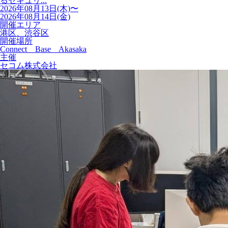
るセキュリ...
2026年08月13日(木)〜
2026年08月14日(金)
開催エリア
港区、渋谷区
開催場所
Connect Base Akasaka
主催
セコム株式会社