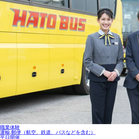
職業体験
運輸,郵便（航空、鉄道、バスなどを含む）
平日開催