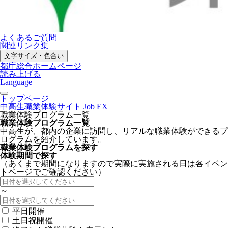
よくあるご質問
関連リンク集
文字サイズ・色合い
都庁総合ホームページ
読み上げる
Language
トップページ
中高生職業体験サイト Job EX
職業体験プログラム一覧
職業体験プログラム一覧
中高生が、都内の企業に訪問し、リアルな職業体験ができるプ
ログラムを紹介しています。
職業体験プログラムを探す
体験期間で探す
（あくまで期間になりますので実際に実施される日は各イベン
トページでご確認ください）
～
平日開催
土日祝開催