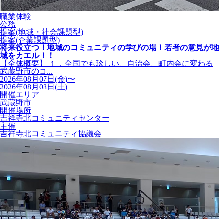
職業体験
公務
提案(地域・社会課題型)
提案(企業課題型)
将来役立つ！地域のコミュニティの学びの場！若者の意見が地
域をカエル！！
【全体概要】 １．全国でも珍しい、自治会、町内会に変わる
武蔵野市のコ...
2026年08月07日(金)〜
2026年08月08日(土)
開催エリア
武蔵野市
開催場所
吉祥寺北コミュニティセンター
主催
吉祥寺北コミュニティ協議会