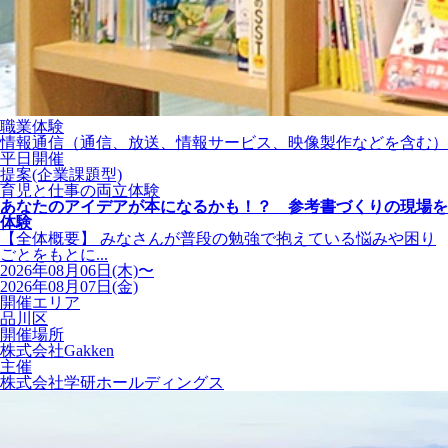
職業体験
情報通信（通信、放送、情報サービス、映像製作などを含む）
平日開催
提案(企業課題型)
育児と仕事の両立体験
あなたのアイデアが本になるかも！？ 参考書づくりの現場を
体験
【全体概要】 みなさんが普段の勉強で抱えている悩みや困り
ごとをもとに...
2026年08月06日(木)〜
2026年08月07日(金)
開催エリア
品川区
開催場所
株式会社Gakken
主催
株式会社学研ホールディングス