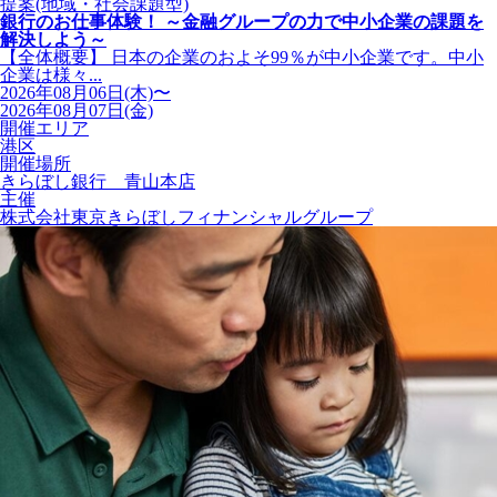
提案(地域・社会課題型)
銀行のお仕事体験！ ～金融グループの力で中小企業の課題を
解決しよう～
【全体概要】 日本の企業のおよそ99％が中小企業です。中小
企業は様々...
2026年08月06日(木)〜
2026年08月07日(金)
開催エリア
港区
開催場所
きらぼし銀行 青山本店
主催
株式会社東京きらぼしフィナンシャルグループ