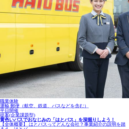
職業体験
運輸,郵便（航空、鉄道、バスなどを含む）
平日開催
提案(企業課題型)
黄色いバスでおなじみの「はとバス」を深掘りしよう！
【全体概要】 はとバスってどんな会社？事業紹介の説明を踏
まえ、はとバ...