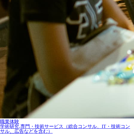
職業体験
学術研究,専門・技術サービス（総合コンサル、IT・技術コン
サル、広告などを含む）