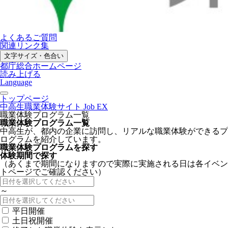
よくあるご質問
関連リンク集
文字サイズ・色合い
都庁総合ホームページ
読み上げる
Language
トップページ
中高生職業体験サイト Job EX
職業体験プログラム一覧
職業体験プログラム一覧
中高生が、都内の企業に訪問し、リアルな職業体験ができるプ
ログラムを紹介しています。
職業体験プログラムを探す
体験期間で探す
（あくまで期間になりますので実際に実施される日は各イベン
トページでご確認ください）
～
平日開催
土日祝開催