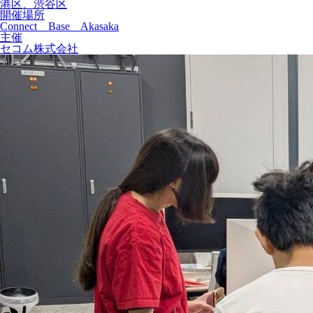
港区、渋谷区
開催場所
Connect Base Akasaka
主催
セコム株式会社