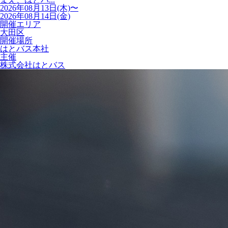
2026年08月13日(木)〜
2026年08月14日(金)
開催エリア
大田区
開催場所
はとバス本社
主催
株式会社はとバス