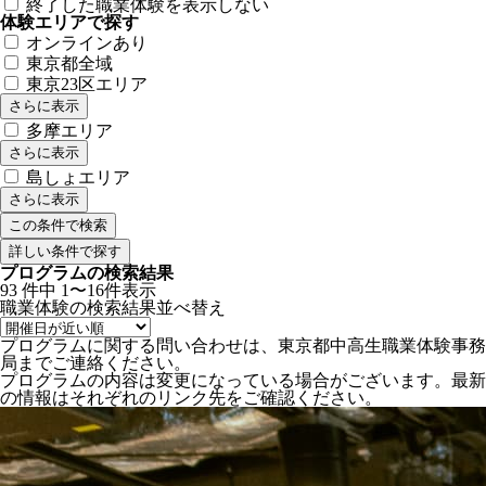
終了した職業体験を表示しない
体験エリアで探す
オンラインあり
東京都全域
東京23区エリア
さらに表示
多摩エリア
さらに表示
島しょエリア
さらに表示
詳しい条件で探す
プログラムの検索結果
93
件中
1〜16件表示
職業体験の検索結果
並べ替え
プログラムに関する問い合わせは、東京都中高生職業体験事務
局までご連絡ください。
プログラムの内容は変更になっている場合がございます。最新
の情報はそれぞれのリンク先をご確認ください。