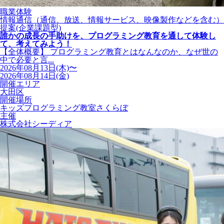
職業体験
情報通信（通信、放送、情報サービス、映像製作などを含む）
提案(企業課題型)
誰かの成長の手助けを、プログラミング教育を通して体験し
て、考えてみよう！
【全体概要】 プログラミング教育とはなんなのか、なぜ世の
中で必要と言...
2026年08月13日(木)〜
2026年08月14日(金)
開催エリア
大田区
開催場所
キッズプログラミング教室さくらぼ
主催
株式会社シーディア