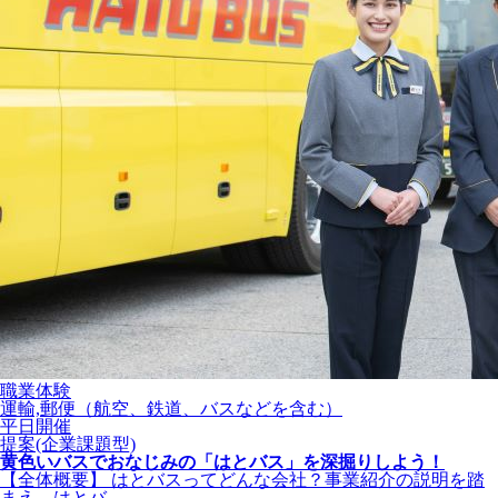
職業体験
運輸,郵便（航空、鉄道、バスなどを含む）
平日開催
提案(企業課題型)
黄色いバスでおなじみの「はとバス」を深掘りしよう！
【全体概要】 はとバスってどんな会社？事業紹介の説明を踏
まえ、はとバ...