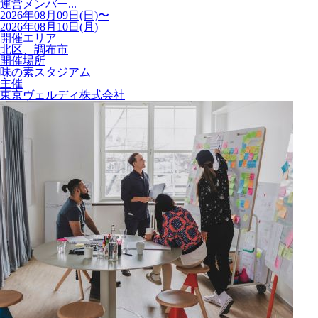
運営メンバー...
2026年08月09日(日)〜
2026年08月10日(月)
開催エリア
北区、調布市
開催場所
味の素スタジアム
主催
東京ヴェルディ株式会社