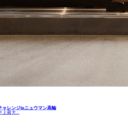
チャレンジinニュウマン高輪
最大...