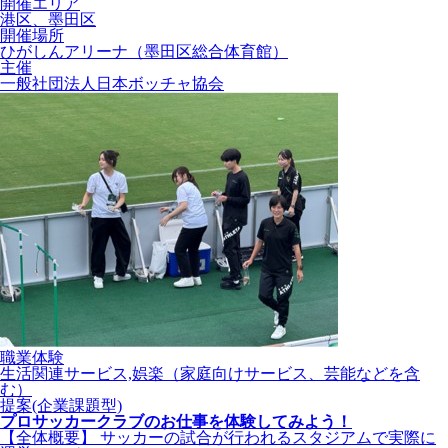
開催エリア
港区、墨田区
開催場所
ひがしんアリーナ（墨田区総合体育館）
主催
一般社団法人日本ボッチャ協会
職業体験
生活関連サービス,娯楽（家庭向けサービス、芸能などを含
む）
提案(企業課題型)
プロサッカークラブのお仕事を体験してみよう！
【全体概要】 サッカーの試合が行われるスタジアムで実際に