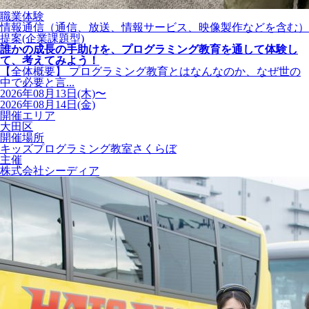
職業体験
情報通信（通信、放送、情報サービス、映像製作などを含む）
提案(企業課題型)
誰かの成長の手助けを、プログラミング教育を通して体験し
て、考えてみよう！
【全体概要】 プログラミング教育とはなんなのか、なぜ世の
中で必要と言...
2026年08月13日(木)〜
2026年08月14日(金)
開催エリア
大田区
開催場所
キッズプログラミング教室さくらぼ
主催
株式会社シーディア