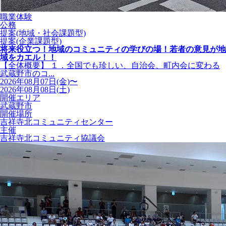
職業体験
公務
提案(地域・社会課題型)
提案(企業課題型)
将来役立つ！地域のコミュニティの学びの場！若者の意見が地
域をカエル！！
【全体概要】 １．全国でも珍しい、自治会、町内会に変わる
武蔵野市のコ...
2026年08月07日(金)〜
2026年08月08日(土)
開催エリア
武蔵野市
開催場所
吉祥寺北コミュニティセンター
主催
吉祥寺北コミュニティ協議会