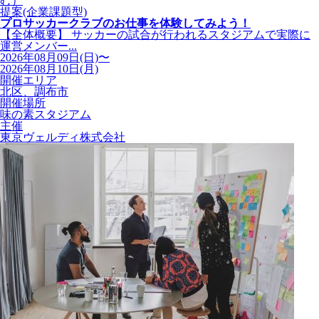
む）
提案(企業課題型)
プロサッカークラブのお仕事を体験してみよう！
【全体概要】 サッカーの試合が行われるスタジアムで実際に
運営メンバー...
2026年08月09日(日)〜
2026年08月10日(月)
開催エリア
北区、調布市
開催場所
味の素スタジアム
主催
東京ヴェルディ株式会社