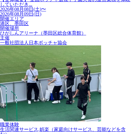
していただき...
2026年08月08日(土)〜
2026年08月09日(日)
開催エリア
港区、墨田区
開催場所
ひがしんアリーナ（墨田区総合体育館）
主催
一般社団法人日本ボッチャ協会
職業体験
生活関連サービス,娯楽（家庭向けサービス、芸能などを含