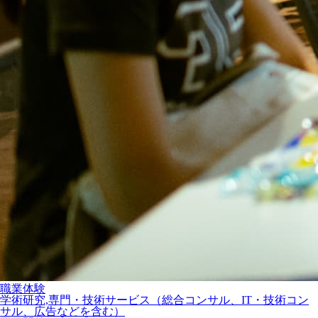
職業体験
学術研究,専門・技術サービス（総合コンサル、IT・技術コン
サル、広告などを含む）