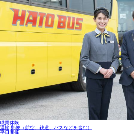
職業体験
運輸,郵便（航空、鉄道、バスなどを含む）
平日開催