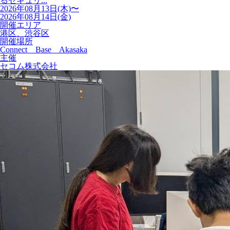
るセキュリ...
2026年08月13日(木)〜
2026年08月14日(金)
開催エリア
港区、渋谷区
開催場所
Connect Base Akasaka
主催
セコム株式会社