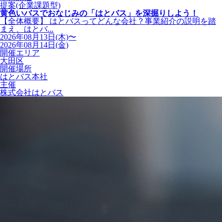
提案(企業課題型)
黄色いバスでおなじみの「はとバス」を深掘りしよう！
【全体概要】 はとバスってどんな会社？事業紹介の説明を踏
まえ、はとバ...
2026年08月13日(木)〜
2026年08月14日(金)
開催エリア
大田区
開催場所
はとバス本社
主催
株式会社はとバス