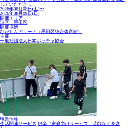
していただき...
2026年08月08日(土)〜
2026年08月09日(日)
開催エリア
港区、墨田区
開催場所
ひがしんアリーナ（墨田区総合体育館）
主催
一般社団法人日本ボッチャ協会
職業体験
生活関連サービス,娯楽（家庭向けサービス、芸能などを含