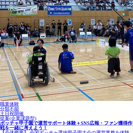
職業体験
分類不能
土日祝開催
提案(企業課題型)
ボッチャ甲子園で運営サポート体験＋SNS広報・ファン獲得作
戦を一緒に考えよう！
【全体概要】 全国ボッチャ選抜甲子園大会の運営業務を体験