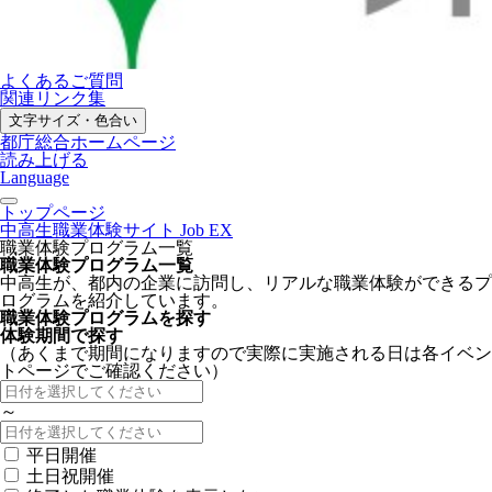
よくあるご質問
関連リンク集
文字サイズ・色合い
都庁総合ホームページ
読み上げる
Language
トップページ
中高生職業体験サイト Job EX
職業体験プログラム一覧
職業体験プログラム一覧
中高生が、都内の企業に訪問し、リアルな職業体験ができるプ
ログラムを紹介しています。
職業体験プログラムを探す
体験期間で探す
（あくまで期間になりますので実際に実施される日は各イベン
トページでご確認ください）
～
平日開催
土日祝開催