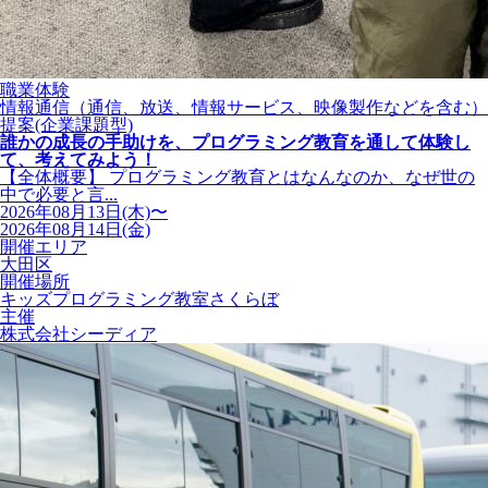
職業体験
情報通信（通信、放送、情報サービス、映像製作などを含む）
提案(企業課題型)
誰かの成長の手助けを、プログラミング教育を通して体験し
て、考えてみよう！
【全体概要】 プログラミング教育とはなんなのか、なぜ世の
中で必要と言...
2026年08月13日(木)〜
2026年08月14日(金)
開催エリア
大田区
開催場所
キッズプログラミング教室さくらぼ
主催
株式会社シーディア