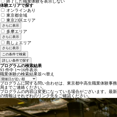
終了した職業体験を表示しない
体験エリアで探す
オンラインあり
東京都全域
東京23区エリア
さらに表示
多摩エリア
さらに表示
島しょエリア
さらに表示
詳しい条件で探す
プログラムの検索結果
93
件中
1〜16件表示
職業体験の検索結果
並べ替え
プログラムに関する問い合わせは、東京都中高生職業体験事務
局までご連絡ください。
プログラムの内容は変更になっている場合がございます。最新
の情報はそれぞれのリンク先をご確認ください。