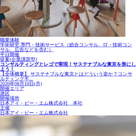
職業体験
学術研究,専門・技術サービス（総合コンサル、IT・技術コン
サル、広告などを含む）
平日開催
提案(企業課題型)
コンサルティングとレゴで実現！サステナブルな東京を形にし
よう！
【全体概要】 サステナブルな東京とはどういう姿か？コンサ
ルティング手...
2026年08月10日(月)
開催エリア
港区
開催場所
日本アイ・ビー・エム株式会社 本社
主催
日本アイ・ビー・エム株式会社