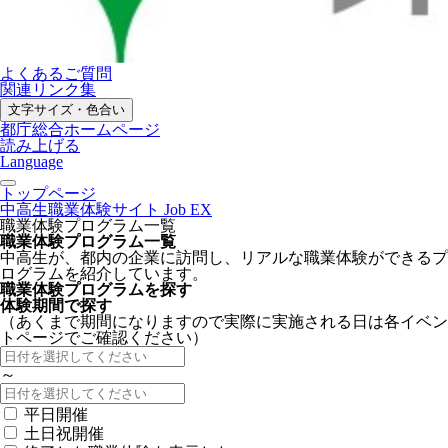
よくあるご質問
関連リンク集
文字サイズ・色合い
都庁総合ホームページ
読み上げる
Language
トップページ
中高生職業体験サイト Job EX
職業体験プログラム一覧
職業体験プログラム一覧
中高生が、都内の企業に訪問し、リアルな職業体験ができるプ
ログラムを紹介しています。
職業体験プログラムを探す
体験期間で探す
（あくまで期間になりますので実際に実施される日は各イベン
トページでご確認ください）
～
平日開催
土日祝開催