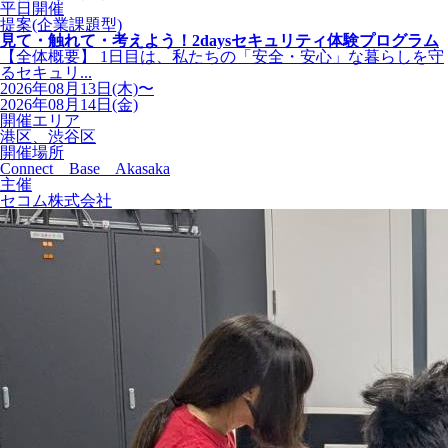
平日開催
提案(企業課題型)
見て・触れて・考えよう！2daysセキュリティ体験プログラム
【全体概要】 1日目は、私たちの「安全・安心」な暮らしを守
るセキュリ...
2026年08月13日(木)〜
2026年08月14日(金)
開催エリア
港区、渋谷区
開催場所
Connect Base Akasaka
主催
セコム株式会社