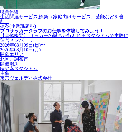
職業体験
生活関連サービス,娯楽（家庭向けサービス、芸能などを含
む）
提案(企業課題型)
プロサッカークラブのお仕事を体験してみよう！
【全体概要】 サッカーの試合が行われるスタジアムで実際に
運営メンバー...
2026年08月09日(日)〜
2026年08月10日(月)
開催エリア
北区、調布市
開催場所
味の素スタジアム
主催
東京ヴェルディ株式会社