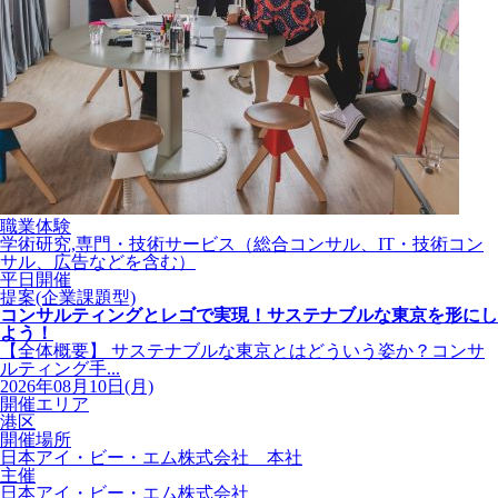
職業体験
学術研究,専門・技術サービス（総合コンサル、IT・技術コン
サル、広告などを含む）
平日開催
提案(企業課題型)
コンサルティングとレゴで実現！サステナブルな東京を形にし
よう！
【全体概要】 サステナブルな東京とはどういう姿か？コンサ
ルティング手...
2026年08月10日(月)
開催エリア
港区
開催場所
日本アイ・ビー・エム株式会社 本社
主催
日本アイ・ビー・エム株式会社