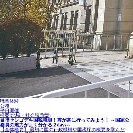
職業体験
公務
平日開催
提案(地域・社会課題型)
目指せシゴデキ国税職員！霞が関に行ってみよう！ ～国家公
務員の魅力がよく分かる２days～
【全体概要】 最初に国の行政機構や国税庁の概要を学んだ