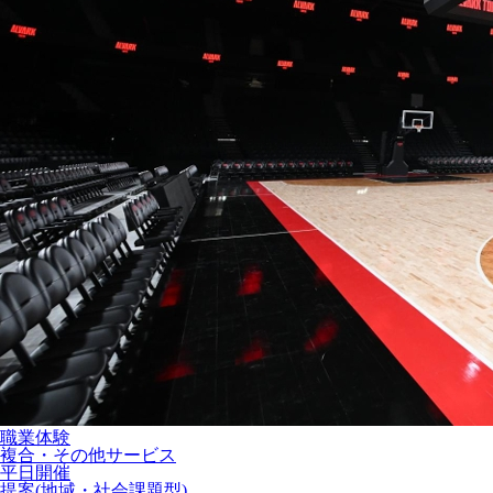
職業体験
複合・その他サービス
平日開催
提案(地域・社会課題型)