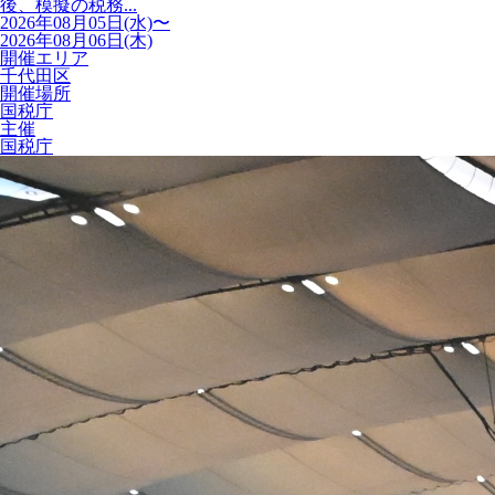
後、模擬の税務...
2026年08月05日(水)〜
2026年08月06日(木)
開催エリア
千代田区
開催場所
国税庁
主催
国税庁