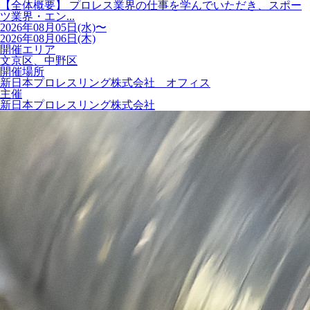
【全体概要】 プロレス業界の仕事を学んでいただき、スポー
ツ業界・エン...
2026年08月05日(水)〜
2026年08月06日(木)
開催エリア
文京区、中野区
開催場所
新日本プロレスリング株式会社 オフィス
主催
新日本プロレスリング株式会社