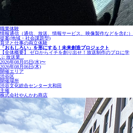
職業体験
情報通信（通信、放送、情報サービス、映像製作などを含む）
提案(地域・社会課題型)
育児と仕事の両立体験
「おもしろい」を形にする！未来創造プロジェクト
【全体概要】 ゼロからイチを創り出せ！放送制作のプロに学
ぶ 放送業...
2026年08月05日(水)〜
2026年08月06日(木)
開催エリア
渋谷区
開催場所
渋谷文化総合センター大和田
主催
株式会社やんかわ商店