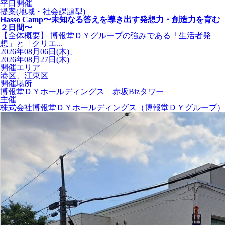
平日開催
提案(地域・社会課題型)
Hasso Camp〜未知なる答えを導き出す発想力・創造力を育む
２日間〜
【全体概要】 博報堂ＤＹグループの強みである「生活者発
想」と「クリエ...
2026年08月06日(木)、
2026年08月27日(木)
開催エリア
港区、江東区
開催場所
博報堂ＤＹホールディングス 赤坂Bizタワー
主催
株式会社博報堂ＤＹホールディングス（博報堂ＤＹグループ）