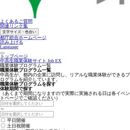
よくあるご質問
関連リンク集
文字サイズ・色合い
都庁総合ホームページ
読み上げる
Language
トップページ
中高生職業体験サイト Job EX
職業体験プログラム一覧
職業体験プログラム一覧
中高生が、都内の企業に訪問し、リアルな職業体験ができるプ
ログラムを紹介しています。
職業体験プログラムを探す
体験期間で探す
（あくまで期間になりますので実際に実施される日は各イベン
トページでご確認ください）
～
平日開催
土日祝開催