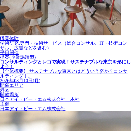
職業体験
学術研究,専門・技術サービス（総合コンサル、IT・技術コン
サル、広告などを含む）
平日開催
提案(企業課題型)
コンサルティングとレゴで実現！サステナブルな東京を形にし
よう！
【全体概要】 サステナブルな東京とはどういう姿か？コンサ
ルティング手...
2026年08月10日(月)
開催エリア
港区
開催場所
日本アイ・ビー・エム株式会社 本社
主催
日本アイ・ビー・エム株式会社