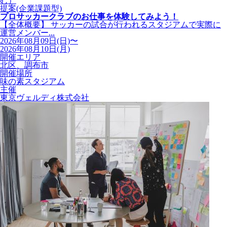
む）
提案(企業課題型)
プロサッカークラブのお仕事を体験してみよう！
【全体概要】 サッカーの試合が行われるスタジアムで実際に
運営メンバー...
2026年08月09日(日)〜
2026年08月10日(月)
開催エリア
北区、調布市
開催場所
味の素スタジアム
主催
東京ヴェルディ株式会社