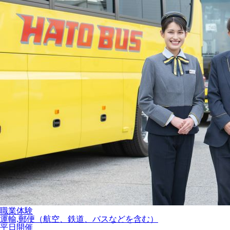
職業体験
運輸,郵便（航空、鉄道、バスなどを含む）
平日開催