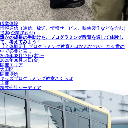
職業体験
情報通信（通信、放送、情報サービス、映像製作などを含む）
提案(企業課題型)
誰かの成長の手助けを、プログラミング教育を通して体験し
て、考えてみよう！
【全体概要】 プログラミング教育とはなんなのか、なぜ世の
中で必要と言...
2026年08月13日(木)〜
2026年08月14日(金)
開催エリア
大田区
開催場所
キッズプログラミング教室さくらぼ
主催
株式会社シーディア