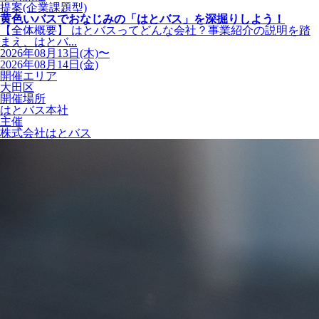
提案(企業課題型)
黄色いバスでおなじみの「はとバス」を深掘りしよう！
【全体概要】 はとバスってどんな会社？事業紹介の説明を踏
まえ、はとバ...
2026年08月13日(木)〜
2026年08月14日(金)
開催エリア
大田区
開催場所
はとバス本社
主催
株式会社はとバス