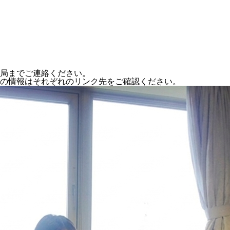
局までご連絡ください。
の情報はそれぞれのリンク先をご確認ください。