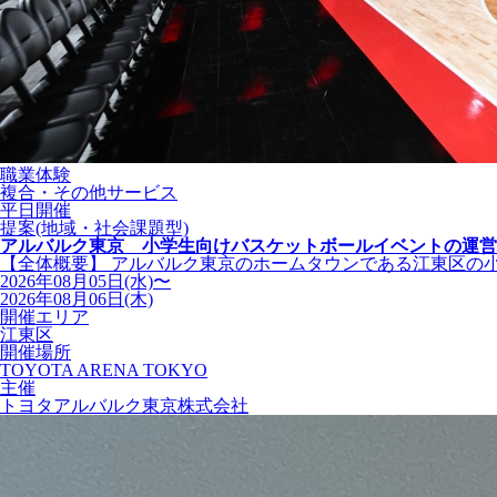
職業体験
複合・その他サービス
平日開催
提案(地域・社会課題型)
アルバルク東京 小学生向けバスケットボールイベントの運営
【全体概要】 アルバルク東京のホームタウンである江東区の小学
2026年08月05日(水)〜
2026年08月06日(木)
開催エリア
江東区
開催場所
TOYOTA ARENA TOKYO
主催
トヨタアルバルク東京株式会社