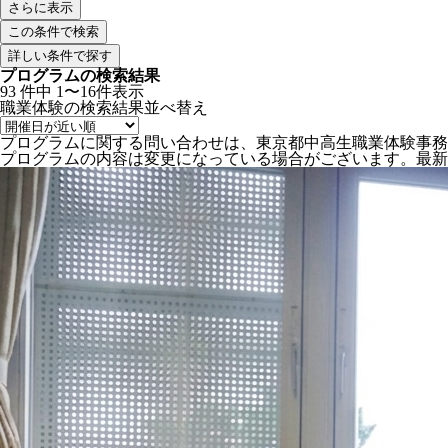
さらに表示
詳しい条件で探す
プログラムの検索結果
93
件中
1〜16件表示
職業体験の検索結果
並べ替え
プログラムに関する問い合わせは、東京都中高生職業体験事務
プログラムの内容は変更になっている場合がございます。最新