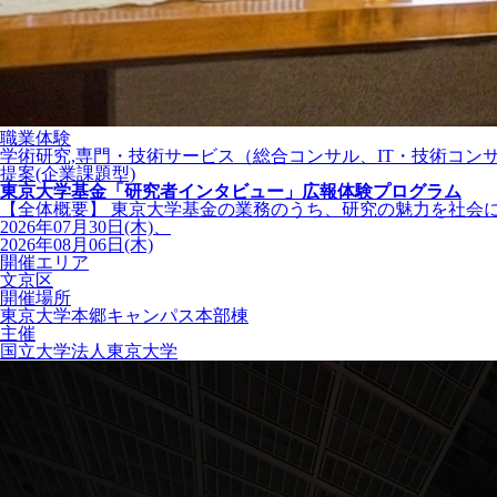
職業体験
学術研究,専門・技術サービス（総合コンサル、IT・技術コン
提案(企業課題型)
東京大学基金「研究者インタビュー」広報体験プログラム
【全体概要】 東京大学基金の業務のうち、研究の魅力を社会に伝
2026年07月30日(木)、
2026年08月06日(木)
開催エリア
文京区
開催場所
東京大学本郷キャンパス本部棟
主催
国立大学法人東京大学