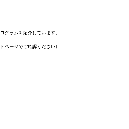
ログラムを紹介しています。
トページでご確認ください）