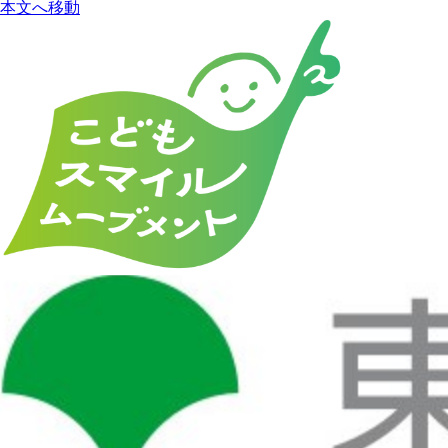
本文へ移動