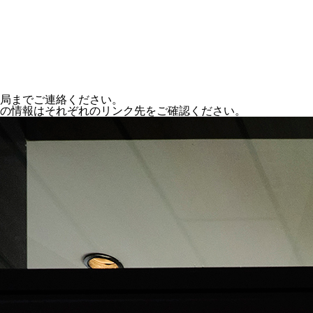
局までご連絡ください。
の情報はそれぞれのリンク先をご確認ください。