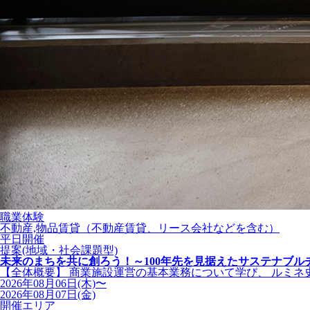
職業体験
不動産,物品賃貸（不動産賃貸、リース会社などを含む）
平日開催
提案(地域・社会課題型)
未来のまちを共に創ろう！～100年先を見据えたサステナブル
【全体概要】 商業施設運営の基本業務について学び、 ルミネ史上
2026年08月06日(木)〜
2026年08月07日(金)
開催エリア