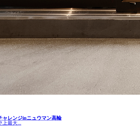
チャレンジinニュウマン高輪
最大...