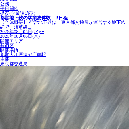
公務
平日開催
提案(企業課題型)
都営地下鉄の駅業務体験 B日程
【全体概要】 都営地下鉄は、東京都交通局が運営する地下鉄
網で、浅草線...
2026年08月05日(水)〜
2026年08月06日(木)
開催エリア
新宿区
開催場所
都営大江戸線都庁前駅
主催
東京都交通局