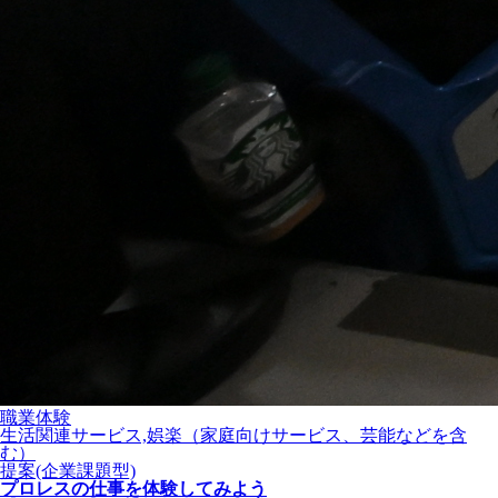
職業体験
生活関連サービス,娯楽（家庭向けサービス、芸能などを含
む）
提案(企業課題型)
プロレスの仕事を体験してみよう