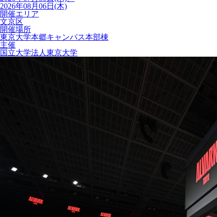
2026年08月06日(木)
開催エリア
文京区
開催場所
東京大学本郷キャンパス本部棟
主催
国立大学法人東京大学