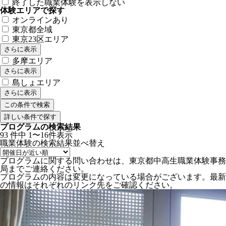
終了した職業体験を表示しない
体験エリアで探す
オンラインあり
東京都全域
東京23区エリア
さらに表示
多摩エリア
さらに表示
島しょエリア
さらに表示
詳しい条件で探す
プログラムの検索結果
93
件中
1〜16件表示
職業体験の検索結果
並べ替え
プログラムに関する問い合わせは、東京都中高生職業体験事務
局までご連絡ください。
プログラムの内容は変更になっている場合がございます。最新
の情報はそれぞれのリンク先をご確認ください。