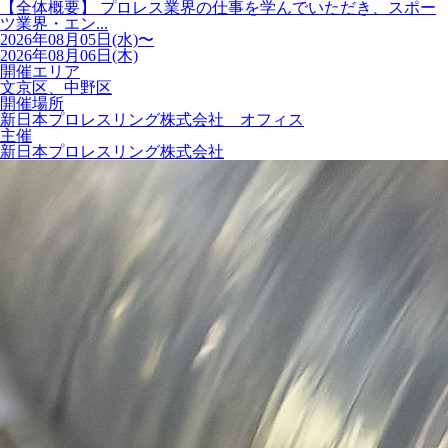
【全体概要】 プロレス業界の仕事を学んでいただき、スポー
ツ業界・エン...
2026年08月05日(水)〜
2026年08月06日(木)
開催エリア
文京区、中野区
開催場所
新日本プロレスリング株式会社 オフィス
主催
新日本プロレスリング株式会社