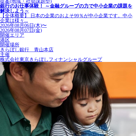
提案(地域・社会課題型)
銀行のお仕事体験！ ～金融グループの力で中小企業の課題を
解決しよう～
【全体概要】 日本の企業のおよそ99％が中小企業です。中小
企業は様々...
2026年08月06日(木)〜
2026年08月07日(金)
開催エリア
港区
開催場所
きらぼし銀行 青山本店
主催
株式会社東京きらぼしフィナンシャルグループ