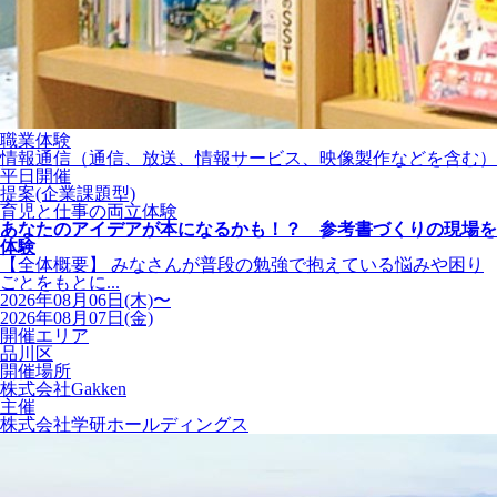
職業体験
情報通信（通信、放送、情報サービス、映像製作などを含む）
平日開催
提案(企業課題型)
育児と仕事の両立体験
あなたのアイデアが本になるかも！？ 参考書づくりの現場を
体験
【全体概要】 みなさんが普段の勉強で抱えている悩みや困り
ごとをもとに...
2026年08月06日(木)〜
2026年08月07日(金)
開催エリア
品川区
開催場所
株式会社Gakken
主催
株式会社学研ホールディングス