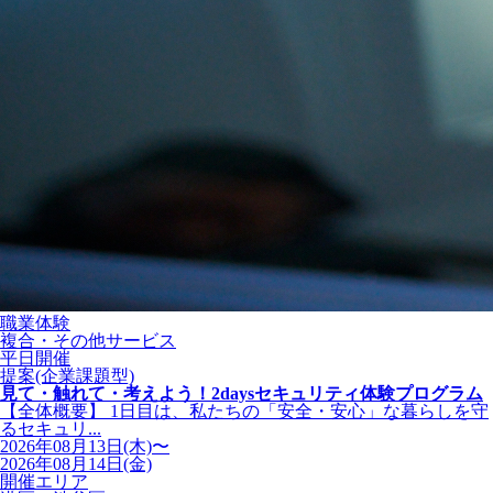
職業体験
複合・その他サービス
平日開催
提案(企業課題型)
見て・触れて・考えよう！2daysセキュリティ体験プログラム
【全体概要】 1日目は、私たちの「安全・安心」な暮らしを守
るセキュリ...
2026年08月13日(木)〜
2026年08月14日(金)
開催エリア