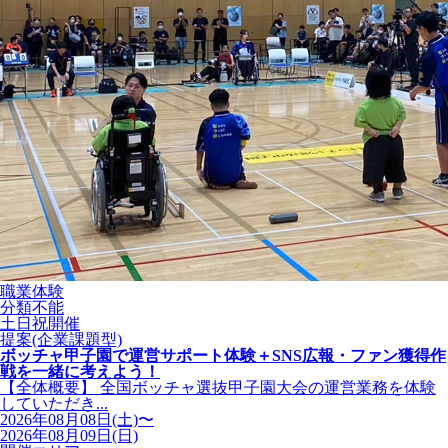
職業体験
分類不能
土日祝開催
提案(企業課題型)
ボッチャ甲子園で運営サポート体験＋SNS広報・ファン獲得作
戦を一緒に考えよう！
【全体概要】 全国ボッチャ選抜甲子園大会の運営業務を体験
していただき...
2026年08月08日(土)〜
2026年08月09日(日)