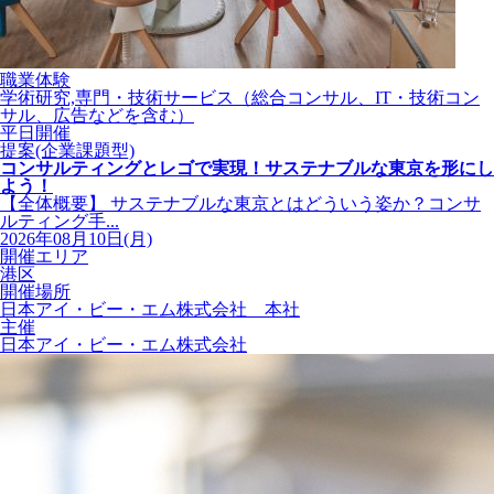
職業体験
学術研究,専門・技術サービス（総合コンサル、IT・技術コン
サル、広告などを含む）
平日開催
提案(企業課題型)
コンサルティングとレゴで実現！サステナブルな東京を形にし
よう！
【全体概要】 サステナブルな東京とはどういう姿か？コンサ
ルティング手...
2026年08月10日(月)
開催エリア
港区
開催場所
日本アイ・ビー・エム株式会社 本社
主催
日本アイ・ビー・エム株式会社