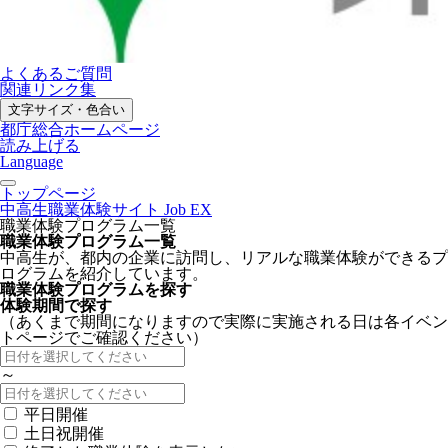
よくあるご質問
関連リンク集
文字サイズ・色合い
都庁総合ホームページ
読み上げる
Language
トップページ
中高生職業体験サイト Job EX
職業体験プログラム一覧
職業体験プログラム一覧
中高生が、都内の企業に訪問し、リアルな職業体験ができるプ
ログラムを紹介しています。
職業体験プログラムを探す
体験期間で探す
（あくまで期間になりますので実際に実施される日は各イベン
トページでご確認ください）
～
平日開催
土日祝開催