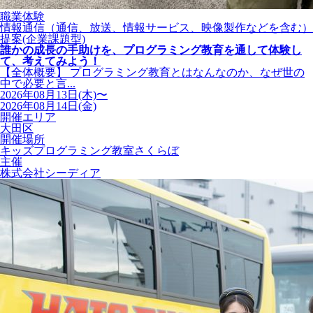
職業体験
情報通信（通信、放送、情報サービス、映像製作などを含む）
提案(企業課題型)
誰かの成長の手助けを、プログラミング教育を通して体験し
て、考えてみよう！
【全体概要】 プログラミング教育とはなんなのか、なぜ世の
中で必要と言...
2026年08月13日(木)〜
2026年08月14日(金)
開催エリア
大田区
開催場所
キッズプログラミング教室さくらぼ
主催
株式会社シーディア