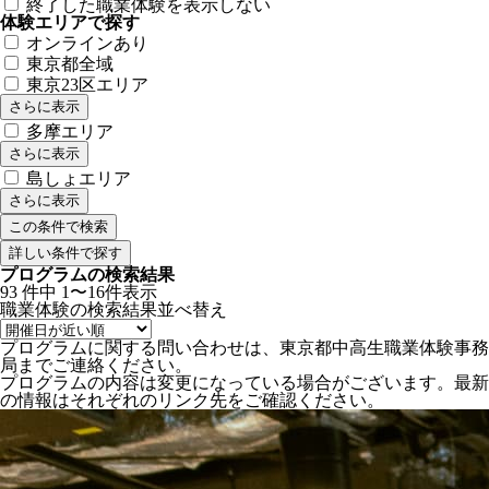
終了した職業体験を表示しない
体験エリアで探す
オンラインあり
東京都全域
東京23区エリア
さらに表示
多摩エリア
さらに表示
島しょエリア
さらに表示
詳しい条件で探す
プログラムの検索結果
93
件中
1〜16件表示
職業体験の検索結果
並べ替え
プログラムに関する問い合わせは、東京都中高生職業体験事務
局までご連絡ください。
プログラムの内容は変更になっている場合がございます。最新
の情報はそれぞれのリンク先をご確認ください。