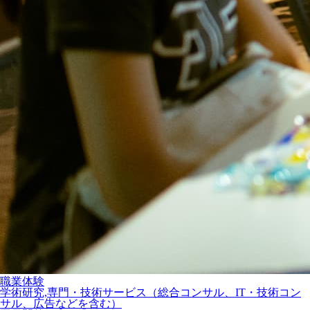
職業体験
学術研究,専門・技術サービス（総合コンサル、IT・技術コン
サル、広告などを含む）