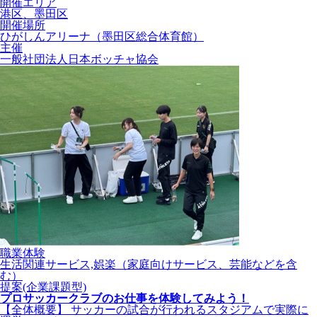
開催エリア
港区、墨田区
開催場所
ひがしんアリーナ（墨田区総合体育館）
主催
一般社団法人日本ボッチャ協会
職業体験
生活関連サービス,娯楽（家庭向けサービス、芸能などを含
む）
提案(企業課題型)
プロサッカークラブのお仕事を体験してみよう！
【全体概要】 サッカーの試合が行われるスタジアムで実際に