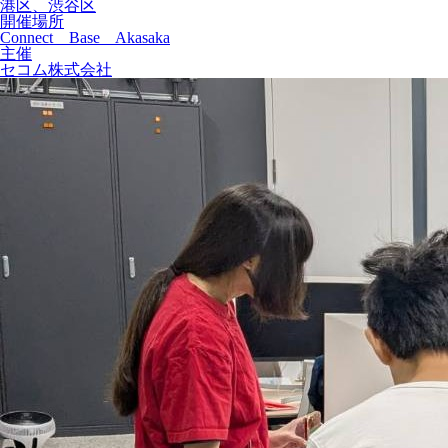
港区、渋谷区
開催場所
Connect Base Akasaka
主催
セコム株式会社