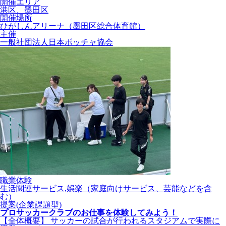
開催エリア
港区、墨田区
開催場所
ひがしんアリーナ（墨田区総合体育館）
主催
一般社団法人日本ボッチャ協会
職業体験
生活関連サービス,娯楽（家庭向けサービス、芸能などを含
む）
提案(企業課題型)
プロサッカークラブのお仕事を体験してみよう！
【全体概要】 サッカーの試合が行われるスタジアムで実際に