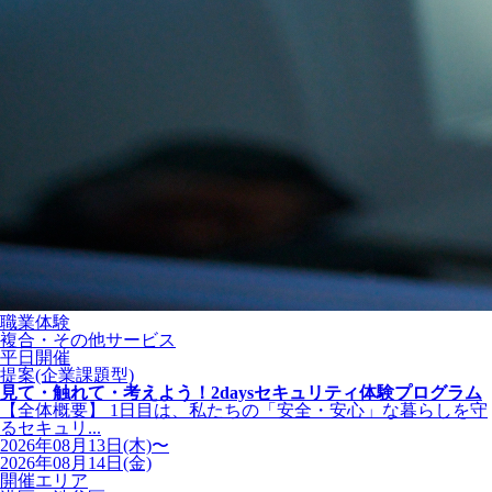
職業体験
複合・その他サービス
平日開催
提案(企業課題型)
見て・触れて・考えよう！2daysセキュリティ体験プログラム
【全体概要】 1日目は、私たちの「安全・安心」な暮らしを守
るセキュリ...
2026年08月13日(木)〜
2026年08月14日(金)
開催エリア