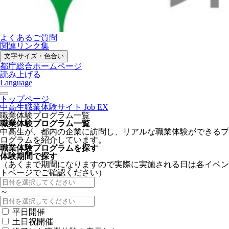
よくあるご質問
関連リンク集
文字サイズ・色合い
都庁総合ホームページ
読み上げる
Language
トップページ
中高生職業体験サイト Job EX
職業体験プログラム一覧
職業体験プログラム一覧
中高生が、都内の企業に訪問し、リアルな職業体験ができるプ
ログラムを紹介しています。
職業体験プログラムを探す
体験期間で探す
（あくまで期間になりますので実際に実施される日は各イベン
トページでご確認ください）
～
平日開催
土日祝開催