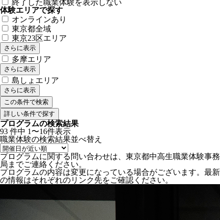
終了した職業体験を表示しない
体験エリアで探す
オンラインあり
東京都全域
東京23区エリア
さらに表示
多摩エリア
さらに表示
島しょエリア
さらに表示
詳しい条件で探す
プログラムの検索結果
93
件中
1〜16件表示
職業体験の検索結果
並べ替え
プログラムに関する問い合わせは、東京都中高生職業体験事務
局までご連絡ください。
プログラムの内容は変更になっている場合がございます。最新
の情報はそれぞれのリンク先をご確認ください。