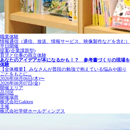
職業体験
情報通信（通信、放送、情報サービス、映像製作などを含む）
平日開催
提案(企業課題型)
育児と仕事の両立体験
あなたのアイデアが本になるかも！？ 参考書づくりの現場を
体験
【全体概要】 みなさんが普段の勉強で抱えている悩みや困り
ごとをもとに...
2026年08月06日(木)〜
2026年08月07日(金)
開催エリア
品川区
開催場所
株式会社Gakken
主催
株式会社学研ホールディングス