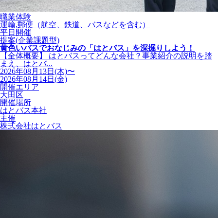
職業体験
運輸,郵便（航空、鉄道、バスなどを含む）
平日開催
提案(企業課題型)
黄色いバスでおなじみの「はとバス」を深掘りしよう！
【全体概要】 はとバスってどんな会社？事業紹介の説明を踏
まえ、はとバ...
2026年08月13日(木)〜
2026年08月14日(金)
開催エリア
大田区
開催場所
はとバス本社
主催
株式会社はとバス