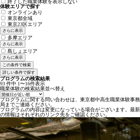
終了した職業体験を表示しない
体験エリアで探す
オンラインあり
東京都全域
東京23区エリア
さらに表示
多摩エリア
さらに表示
島しょエリア
さらに表示
詳しい条件で探す
プログラムの検索結果
93
件中
1〜16件表示
職業体験の検索結果
並べ替え
プログラムに関する問い合わせは、東京都中高生職業体験事務
局までご連絡ください。
プログラムの内容は変更になっている場合がございます。最新
の情報はそれぞれのリンク先をご確認ください。