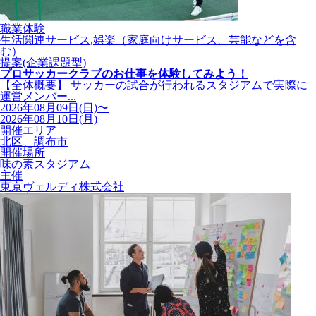
職業体験
生活関連サービス,娯楽（家庭向けサービス、芸能などを含
む）
提案(企業課題型)
プロサッカークラブのお仕事を体験してみよう！
【全体概要】 サッカーの試合が行われるスタジアムで実際に
運営メンバー...
2026年08月09日(日)〜
2026年08月10日(月)
開催エリア
北区、調布市
開催場所
味の素スタジアム
主催
東京ヴェルディ株式会社