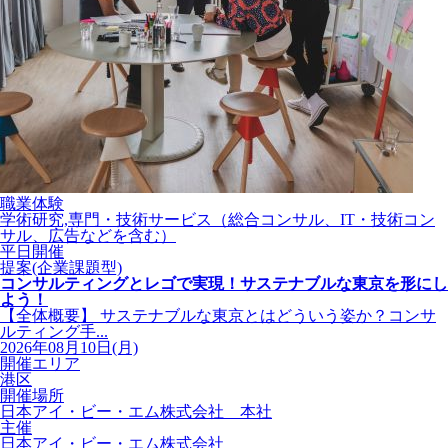
職業体験
学術研究,専門・技術サービス（総合コンサル、IT・技術コン
サル、広告などを含む）
平日開催
提案(企業課題型)
コンサルティングとレゴで実現！サステナブルな東京を形にし
よう！
【全体概要】 サステナブルな東京とはどういう姿か？コンサ
ルティング手...
2026年08月10日(月)
開催エリア
港区
開催場所
日本アイ・ビー・エム株式会社 本社
主催
日本アイ・ビー・エム株式会社