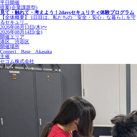
平日開催
提案(企業課題型)
見て・触れて・考えよう！2daysセキュリティ体験プログラム
【全体概要】 1日目は、私たちの「安全・安心」な暮らしを守
るセキュリ...
2026年08月13日(木)〜
2026年08月14日(金)
開催エリア
港区、渋谷区
開催場所
Connect Base Akasaka
主催
セコム株式会社