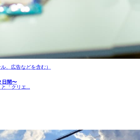
サル、広告などを含む）
２日間〜
「クリエ...