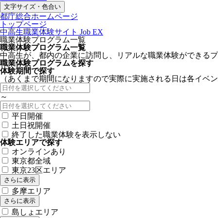
文字サイズ・色合い
都庁総合ホームページ
トップページ
中高生職業体験サイト Job EX
職業体験プログラム一覧
職業体験プログラム一覧
中高生が、都内の企業に訪問し、リアルな職業体験ができるプ
職業体験プログラムを探す
体験期間で探す
（あくまで期間になりますので実際に実施される日は各イベン
～
平日開催
土日祝開催
終了した職業体験を表示しない
体験エリアで探す
オンラインあり
東京都全域
東京23区エリア
さらに表示
多摩エリア
さらに表示
島しょエリア