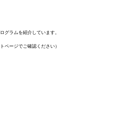
ログラムを紹介しています。
トページでご確認ください）