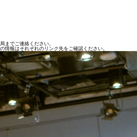
局までご連絡ください。
の情報はそれぞれのリンク先をご確認ください。