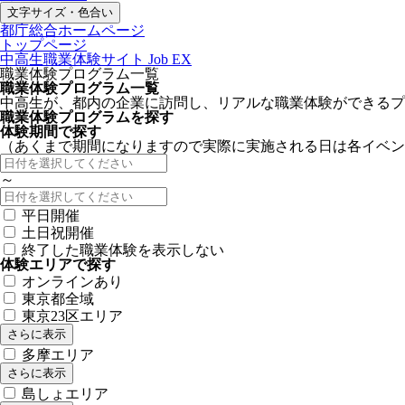
文字サイズ・色合い
都庁総合ホームページ
トップページ
中高生職業体験サイト Job EX
職業体験プログラム一覧
職業体験プログラム一覧
中高生が、都内の企業に訪問し、リアルな職業体験ができるプ
職業体験プログラムを探す
体験期間で探す
（あくまで期間になりますので実際に実施される日は各イベン
～
平日開催
土日祝開催
終了した職業体験を表示しない
体験エリアで探す
オンラインあり
東京都全域
東京23区エリア
さらに表示
多摩エリア
さらに表示
島しょエリア