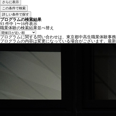
さらに表示
詳しい条件で探す
プログラムの検索結果
93
件中
1〜16件表示
職業体験の検索結果
並べ替え
プログラムに関する問い合わせは、東京都中高生職業体験事務
プログラムの内容は変更になっている場合がございます。最新