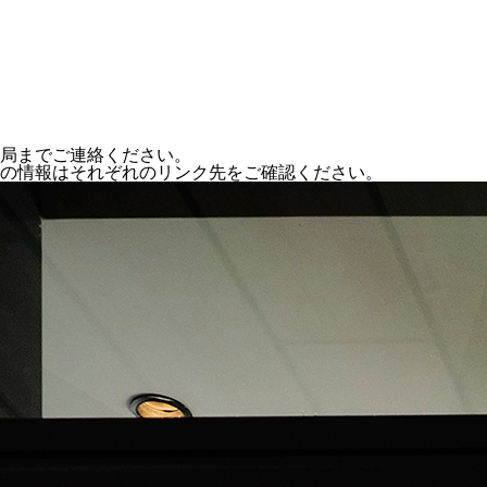
局までご連絡ください。
の情報はそれぞれのリンク先をご確認ください。