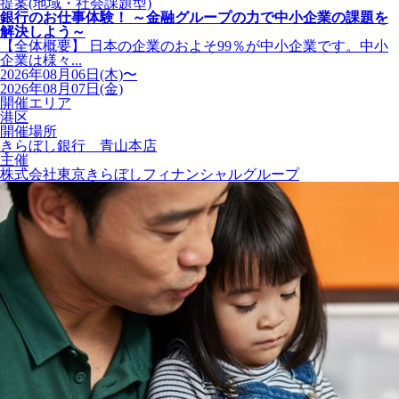
提案(地域・社会課題型)
銀行のお仕事体験！ ～金融グループの力で中小企業の課題を
解決しよう～
【全体概要】 日本の企業のおよそ99％が中小企業です。中小
企業は様々...
2026年08月06日(木)〜
2026年08月07日(金)
開催エリア
港区
開催場所
きらぼし銀行 青山本店
主催
株式会社東京きらぼしフィナンシャルグループ