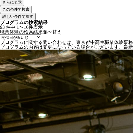
さらに表示
詳しい条件で探す
プログラムの検索結果
93
件中
1〜16件表示
職業体験の検索結果
並べ替え
プログラムに関する問い合わせは、東京都中高生職業体験事務
プログラムの内容は変更になっている場合がございます。最新