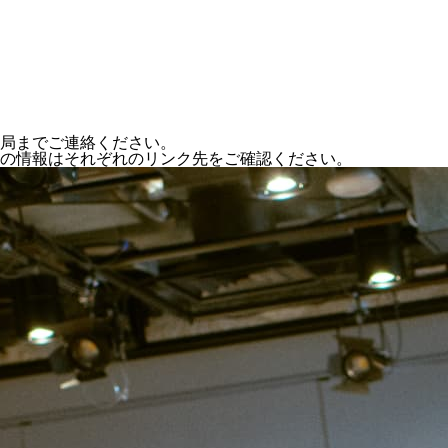
局までご連絡ください。
の情報はそれぞれのリンク先をご確認ください。