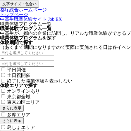
文字サイズ・色合い
都庁総合ホームページ
トップページ
中高生職業体験サイト Job EX
職業体験プログラム一覧
職業体験プログラム一覧
中高生が、都内の企業に訪問し、リアルな職業体験ができるプ
職業体験プログラムを探す
体験期間で探す
（あくまで期間になりますので実際に実施される日は各イベン
～
平日開催
土日祝開催
終了した職業体験を表示しない
体験エリアで探す
オンラインあり
東京都全域
東京23区エリア
さらに表示
多摩エリア
さらに表示
島しょエリア