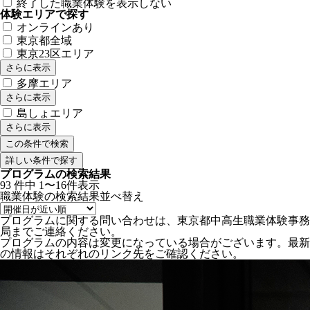
終了した職業体験を表示しない
体験エリアで探す
オンラインあり
東京都全域
東京23区エリア
さらに表示
多摩エリア
さらに表示
島しょエリア
さらに表示
詳しい条件で探す
プログラムの検索結果
93
件中
1〜16件表示
職業体験の検索結果
並べ替え
プログラムに関する問い合わせは、東京都中高生職業体験事務
局までご連絡ください。
プログラムの内容は変更になっている場合がございます。最新
の情報はそれぞれのリンク先をご確認ください。