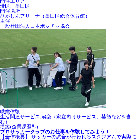
開催エリア
港区、墨田区
開催場所
ひがしんアリーナ（墨田区総合体育館）
主催
一般社団法人日本ボッチャ協会
職業体験
生活関連サービス,娯楽（家庭向けサービス、芸能などを含
む）
提案(企業課題型)
プロサッカークラブのお仕事を体験してみよう！
【全体概要】 サッカーの試合が行われるスタジアムで実際に