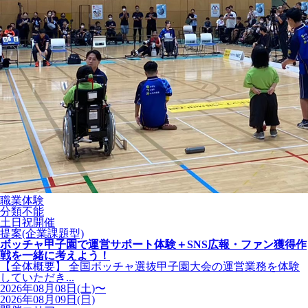
職業体験
分類不能
土日祝開催
提案(企業課題型)
ボッチャ甲子園で運営サポート体験＋SNS広報・ファン獲得作
戦を一緒に考えよう！
【全体概要】 全国ボッチャ選抜甲子園大会の運営業務を体験
していただき...
2026年08月08日(土)〜
2026年08月09日(日)