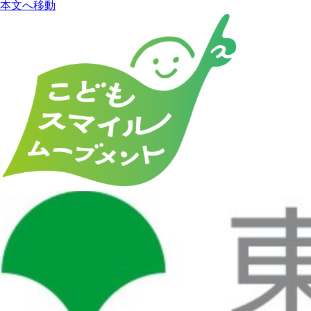
本文へ移動