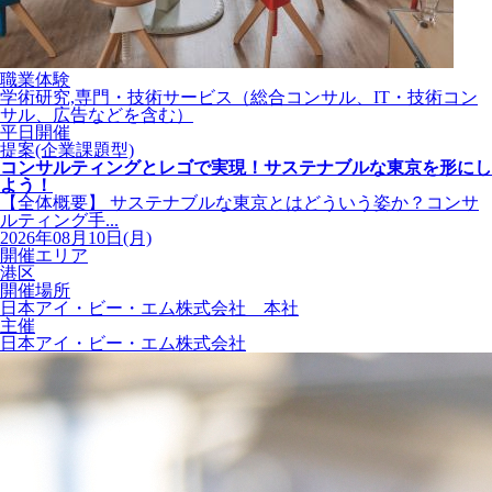
職業体験
学術研究,専門・技術サービス（総合コンサル、IT・技術コン
サル、広告などを含む）
平日開催
提案(企業課題型)
コンサルティングとレゴで実現！サステナブルな東京を形にし
よう！
【全体概要】 サステナブルな東京とはどういう姿か？コンサ
ルティング手...
2026年08月10日(月)
開催エリア
港区
開催場所
日本アイ・ビー・エム株式会社 本社
主催
日本アイ・ビー・エム株式会社