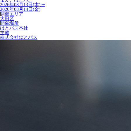
2026年08月13日(木)〜
2026年08月14日(金)
開催エリア
大田区
開催場所
はとバス本社
主催
株式会社はとバス