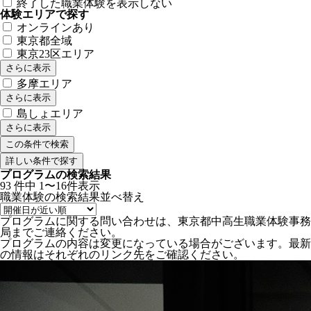
終了した職業体験を表示しない
体験エリアで探す
オンラインあり
東京都全域
東京23区エリア
さらに表示
多摩エリア
さらに表示
島しょエリア
さらに表示
詳しい条件で探す
プログラムの検索結果
93
件中
1〜16件表示
職業体験の検索結果
並べ替え
プログラムに関する問い合わせは、東京都中高生職業体験事務
局までご連絡ください。
プログラムの内容は変更になっている場合がございます。最新
の情報はそれぞれのリンク先をご確認ください。