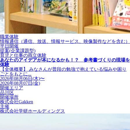
職業体験
情報通信（通信、放送、情報サービス、映像製作などを含む）
平日開催
提案(企業課題型)
育児と仕事の両立体験
あなたのアイデアが本になるかも！？ 参考書づくりの現場を
体験
【全体概要】 みなさんが普段の勉強で抱えている悩みや困り
ごとをもとに...
2026年08月06日(木)〜
2026年08月07日(金)
開催エリア
品川区
開催場所
株式会社Gakken
主催
株式会社学研ホールディングス