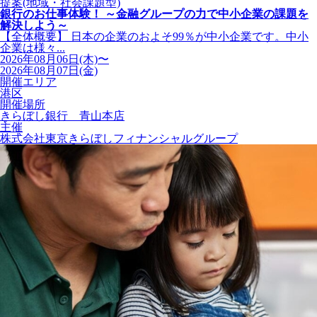
提案(地域・社会課題型)
銀行のお仕事体験！ ～金融グループの力で中小企業の課題を
解決しよう～
【全体概要】 日本の企業のおよそ99％が中小企業です。中小
企業は様々...
2026年08月06日(木)〜
2026年08月07日(金)
開催エリア
港区
開催場所
きらぼし銀行 青山本店
主催
株式会社東京きらぼしフィナンシャルグループ