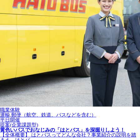
職業体験
運輸,郵便（航空、鉄道、バスなどを含む）
平日開催
提案(企業課題型)
黄色いバスでおなじみの「はとバス」を深掘りしよう！
【全体概要】 はとバスってどんな会社？事業紹介の説明を踏
まえ、はとバ...