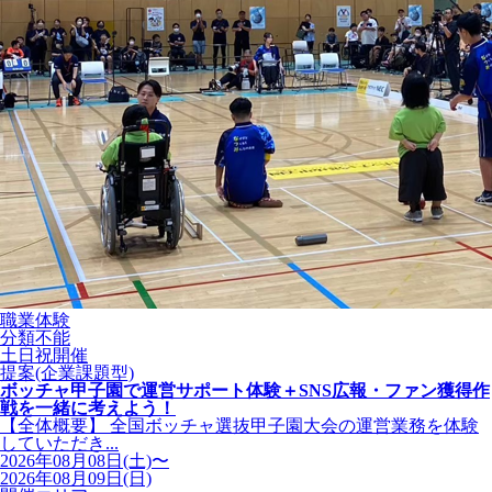
職業体験
分類不能
土日祝開催
提案(企業課題型)
ボッチャ甲子園で運営サポート体験＋SNS広報・ファン獲得作
戦を一緒に考えよう！
【全体概要】 全国ボッチャ選抜甲子園大会の運営業務を体験
していただき...
2026年08月08日(土)〜
2026年08月09日(日)